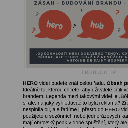
HERO HUB HELP
HERO
videí budete znát celou řadu.
Obsah př
Ideálně tu, kterou chcete, aby uživatelé cítili 
brandem. Legenda mezi takovými videi je „B
si ale, na jaký vyhledávač to byla reklama? Zř
nesplnila cíl, ale řadíme ji přesto do HERO vid
použijete u sezónních nebo jednorázových ka
mají obrovský peak v době spuštění, který ale