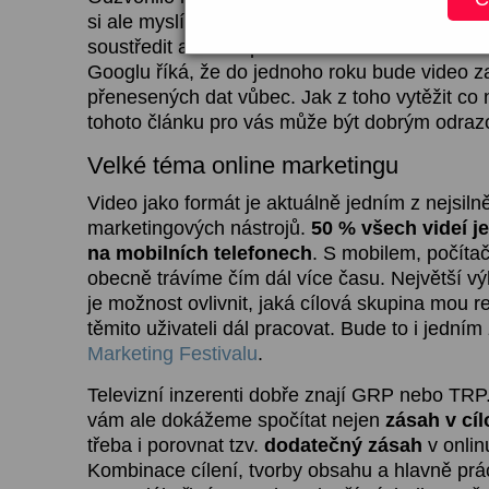
si ale myslím, že jako inzerent byste se na ni 
soustředit a zkusit pracovat s videem i v onli
Googlu říká, že do jednoho roku bude video z
přenesených dat vůbec. Jak z toho vytěžit co 
tohoto článku pro vás může být dobrým odra
Velké téma online marketingu
Video jako formát je aktuálně jedním z nejsiln
marketingových nástrojů.
50 % všech videí j
na mobilních telefonech
. S mobilem, počíta
obecně trávíme čím dál více času. Největší v
je možnost ovlivnit, jaká cílová skupina mou r
těmito uživateli dál pracovat. Bude to i jedním
Marketing Festivalu
.
Televizní inzerenti dobře znají GRP nebo TRP
vám ale dokážeme spočítat nejen
zásah v cí
třeba i porovnat tzv.
dodatečný zásah
v onlinu
Kombinace cílení, tvorby obsahu a hlavně prá