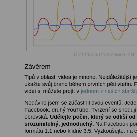
Graf zásahu frameworku 3H
Závěrem
Tipů v oblasti videa je mnoho. Nejdůležitější je 
ukažte svůj brand během prvních pěti vteřin. 
videí si můžete projít v
jednom z našich starší
Nedávno jsem se zúčastnil dvou eventů. Jede
Facebook, druhý YouTube. Tvrzení se shodují
obrovská.
Udělejte počin, který se odliší o
srozumitelný, jednoduchý.
Na Facebook použ
formátu 1:1 nebo klidně 3:5. Vyzkoušejte, na c