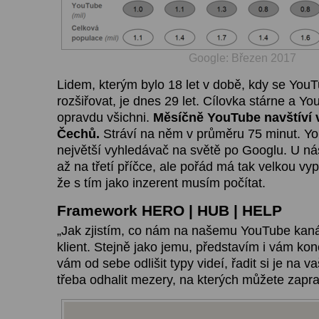
Google: Březen 2017
Lidem, kterým bylo 18 let v době, kdy se You
rozšiřovat, je dnes 29 let. Cílovka stárne a Y
opravdu všichni.
Měsíčně YouTube navštíví 
Čechů.
Stráví na něm v průměru 75 minut. Yo
největší vyhledávač na světě po Googlu. U n
až na třetí příčce, ale pořád má tak velkou vy
že s tím jako inzerent musím počítat.
Framework HERO | HUB | HELP
„Jak zjistím, co nám na našemu YouTube kanál
klient. Stejně jako jemu, představím i vám ko
vám od sebe odlišit typy videí, řadit si je na
třeba odhalit mezery, na kterých můžete zapra