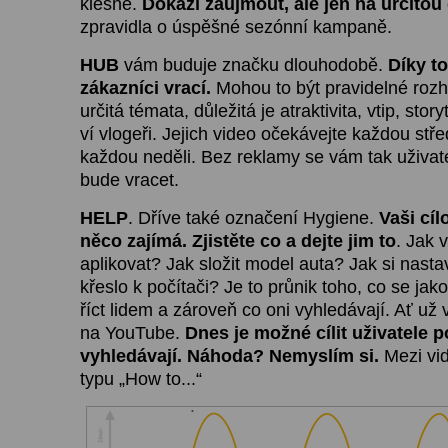
klesne.
Dokáží zaujmout, ale jen na určitou
zpravidla o úspěšné sezónní kampaně.
HUB
vám buduje značku dlouhodobě.
Díky t
zákazníci vrací.
Mohou to být pravidelné rozho
určitá témata, důležitá je atraktivita, vtip, stor
ví vlogeři. Jejich video očekávejte každou stř
každou neděli. Bez reklamy se vám tak uživa
bude vracet.
HELP
. Dříve také označení Hygiene.
Vaši cí
něco zajímá. Zjistěte co a dejte jim to
. Jak 
aplikovat? Jak složit model auta? Jak si nasta
křeslo k počítači? Je to průnik toho, co se jak
říct lidem a zároveň co oni vyhledávají. Ať už 
na YouTube.
Dnes je možné cílit uživatele p
vyhledávají. Náhoda? Nemyslím si.
Mezi vid
typu „How to...“