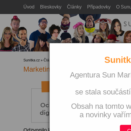
Úvod
Bleskovky
Články
Případovky
O Sun
Sunitk
Sunitka.cz
»
Články
»
Displejová reklama
Marketing + video = VSL
Agentura Sun Mark
se stala součástí
Obsah na tomto w
a novinky vaří
Odzvonilo klasické televizní reklamě? Myslím 
C