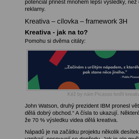
potenciál přinést mnohem lepší výsledky, než 
reklamy.
Kreativa – cílovka – framework 3H
Kreativa - jak na to?
Pomohu si dvěma citáty:
Kéž by nám Picasso tvořil kreati
John Watson, druhý prezident IBM pronesl vět
dělá dobrý obchod.“ A čísla to ukazují. Někte
že 70 % výsledku videa dělá kreativa.
Nápadů je na začátku projektu několik desíte
vznikají, posouvají se dopředu. Jak je ale myš