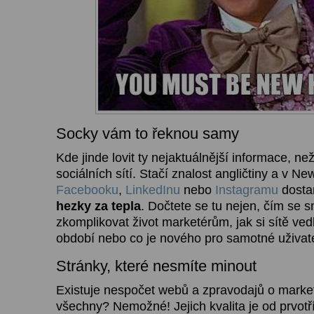
Socky vám to řeknou samy
Kde jinde lovit ty nejaktuálnější informace, ne
sociálních sítí. Stačí znalost angličtiny a v 
Facebooku
,
LinkedInu
nebo
Instagramu
dosta
hezky za tepla
. Dočtete se tu nejen, čím se s
zkomplikovat život marketérům, jak si sítě ved
období nebo co je nového pro samotné uživate
Stránky, které nesmíte minout
Existuje nespočet webů a zpravodajů o market
všechny? Nemožné! Jejich kvalita je od prvotř