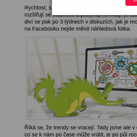
Rychlost, s jakou se na sociálních médiích měn
rozšiřují se možnosti a přibývají formáty, je zá
diví se pak po 3 týdnech v diskuzích, jak je m
na Facebooku nejde měnit náhledová fotka.
Říká se, že trendy se vracejí. Tady jsme ale v 
co se k nám po čase může vrátit, je po půl r