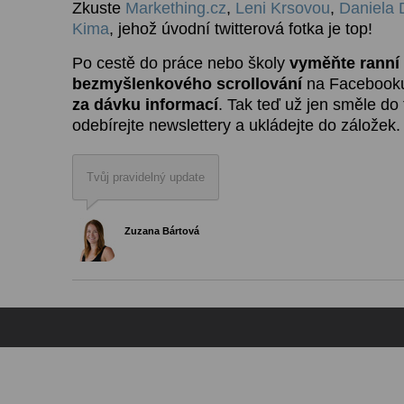
Zkuste
Markething.cz
,
Leni Krsovou
,
Daniela 
Kima
, jehož úvodní twitterová fotka je top!
Po cestě do práce nebo školy
vyměňte ranní
bezmyšlenkového scrollování
na Facebooku
za dávku informací
. Tak teď už jen směle do 
odebírejte newslettery a ukládejte do záložek.
Tvůj pravidelný update
Zuzana Bártová