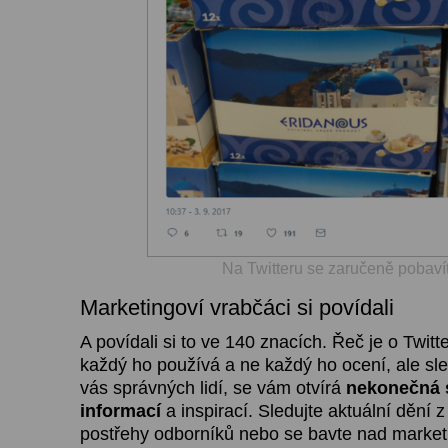
Na Twitteru se zaručeně pobaví
Marketingoví vrabčáci si povídali
A povídali si to ve 140 znacích. Řeč je o Twitt
každý ho používá a ne každý ho ocení, ale sl
vás správných lidí, se vám otvírá
nekonečná 
informací
a inspirací. Sledujte aktuální dění z
postřehy odborníků nebo se bavte nad marke