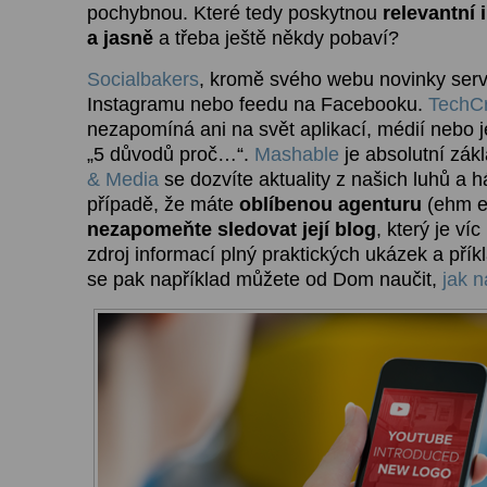
pochybnou. Které tedy poskytnou
relevantní 
a jasně
a třeba ještě někdy pobaví?
Socialbakers
, kromě svého webu novinky servír
Instagramu nebo feedu na Facebooku.
TechCr
nezapomíná ani na svět aplikací, médií nebo j
„5 důvodů proč…“.
Mashable
je absolutní zák
& Media
se dozvíte aktuality z našich luhů a h
případě, že máte
oblíbenou agenturu
(ehm e
nezapomeňte sledovat její blog
, který je víc
zdroj informací plný praktických ukázek a přík
se pak například můžete od Dom naučit,
jak n