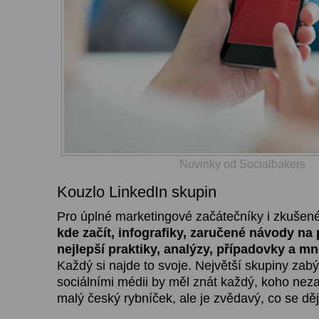
Novinky od Socialbakers
Kouzlo LinkedIn skupin
Pro úplné marketingové začátečníky i zkušen
kde začít, infografiky, zaručené návody na
nejlepší praktiky, analýzy, případovky a m
Každý si najde to svoje. Největší skupiny zabý
sociálními médii by měl znát každý, koho nez
malý český rybníček, ale je zvědavý, co se děje