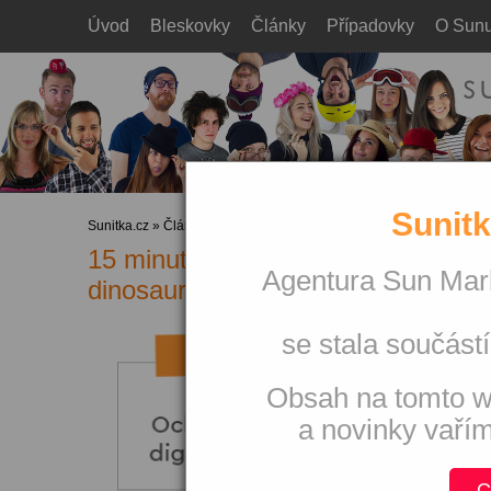
Úvod
Bleskovky
Články
Případovky
O Sun
Sunitk
Sunitka.cz
»
Články
»
Sociální média
15 minut denně aneb jak nebýt soci
Agentura Sun Mark
dinosaurus
se stala součástí
Obsah na tomto w
a novinky vaří
C