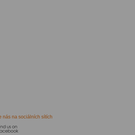
e nás na sociálních sítích