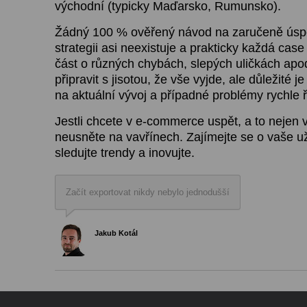
východní (typicky Maďarsko, Rumunsko).
Žádný 100 % ověřený návod na zaručeně úsp
strategii asi neexistuje a prakticky každá cas
část o různých chybách, slepých uličkách apo
připravit s jisotou, že vše vyjde, ale důležité 
na aktuální vývoj a případné problémy rychle ř
Jestli chcete v e-commerce uspět, a to nejen v
neusněte na vavřínech. Zajímejte se o vaše uži
sledujte trendy a inovujte.
Začít exportovat nikdy nebylo jednodušší
Jakub Kotál