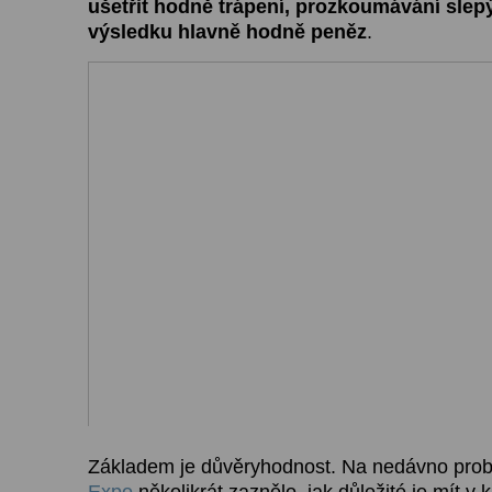
ušetřit hodně trápení, prozkoumávání slepý
výsledku hlavně hodně peněz
.
Základem je důvěryhodnost. Na nedávno pr
Expo
několikrát zaznělo, jak důležité je mít v 