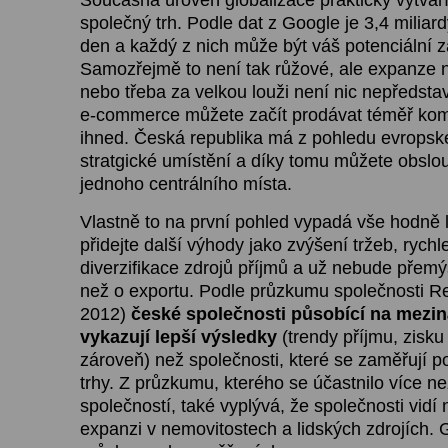
společný trh. Podle dat z Google je 3,4 miliard
den a každý z nich může být váš potenciální z
Samozřejmě to není tak růžové, ale expanze 
nebo třeba za velkou louži není nic nepředsta
e-commerce můžete začít prodávat téměř komu
ihned. Česká republika má z pohledu evropské
stratgické umístění a díky tomu můžete obslou
jednoho centrálního místa.
Vlastně to na první pohled vypadá vše hodně 
přidejte další výhody jako zvýšení tržeb, rychle
diverzifikace zdrojů příjmů a už nebude přemý
než o exportu. Podle průzkumu společnosti Re
2012)
české společnosti působící na mezin
vykazují lepší výsledky
(trendy příjmu, zisku
zároveň) než společnosti, které se zaměřují 
trhy. Z průzkumu, kterého se účastnilo více n
společností, také vyplývá, že společnosti vidí 
expanzi v nemovitostech a lidských zdrojích.