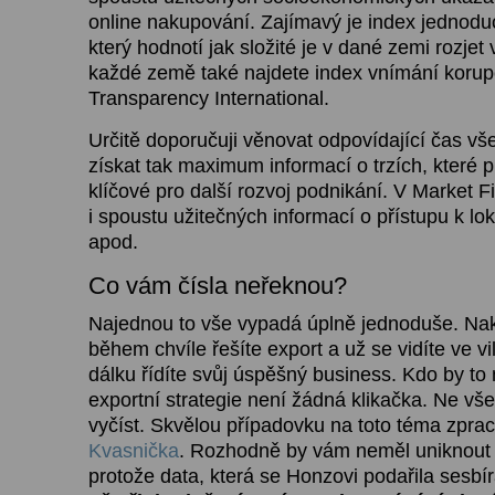
online nakupování. Zajímavý je index jednodu
který hodnotí jak složité je v dané zemi rozjet
každé země také najdete index vnímání korup
Transparency International.
Určitě doporučuji věnovat odpovídající čas v
získat tak maximum informací o trzích, které 
klíčové pro další rozvoj podnikání. V Market F
i spoustu užitečných informací o přístupu k loka
apod.
Co vám čísla neřeknou?
Najednou to vše vypadá úplně jednoduše. Nakl
během chvíle řešíte export a už se vidíte ve vil
dálku řídíte svůj úspěšný business. Kdo by to 
exportní strategie není žádná klikačka. Ne vše
vyčíst. Skvělou případovku na toto téma zpra
Kvasnička
. Rozhodně by vám neměl uniknout a
protože data, která se Honzovi podařila sesb