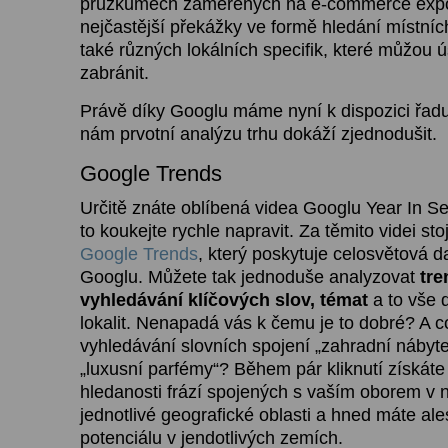
průzkumech zaměřených na e-commerce expo
nejčastější překážky ve formě hledání místních
také různých lokálních specifik, které můžou 
zabránit.
Právě díky Googlu máme nyní k dispozici řadu 
nám prvotní analýzu trhu dokáží zjednodušit.
Google Trends
Určitě znáte oblíbená videa Googlu Year In Sea
to koukejte rychle napravit. Za těmito videi sto
Google Trends
, který poskytuje celosvětová d
Googlu. Můžete tak jednoduše analyzovat
tre
vyhledávání klíčových slov, témat
a to vše 
lokalit. Nenapadá vás k čemu je to dobré? A c
vyhledávání slovních spojení „zahradní nábyt
„luxusní parfémy“? Během pár kliknutí získáte 
hledanosti frází spojených s vaším oborem v 
jednotlivé geografické oblasti a hned máte a
potenciálu v jendotlivých zemích.