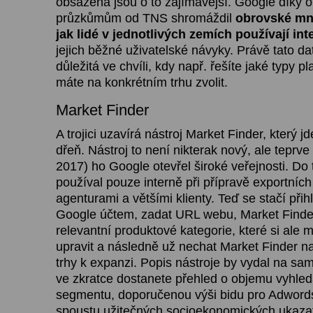
obsažená jsou o to zajímavější. Google díky 
průzkůmům od TNS shromáždil
obrovské mno
jak lidé v jednotlivých zemích používají int
jejich běžné uživatelské návyky. Právě tato d
důležitá ve chvíli, kdy např. řešíte jaké typy 
máte na konkrétním trhu zvolit.
Market Finder
A trojici uzavírá nástroj Market Finder, který jd
dřeň. Nástroj to není nikterak nový, ale teprve
2017) ho Google otevřel široké veřejnosti. Do
používal pouze interně při přípravě exportních 
agenturami a většími klienty. Teď se stačí přih
Google účtem, zadat URL webu, Market Finde
relevantní produktové kategorie, které si ale 
upravit a následně už nechat Market Finder naj
trhy k expanzi. Popis nástroje by vydal na sam
ve zkratce dostanete přehled o objemu vyhle
segmentu, doporučenou výši bidu pro Adwor
spoustu užitečných socioekonomických ukazate