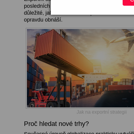
posledních let. Všichni mluví o exportních strat
důležité, jak se musí dělat apod. Ale málokdo v
opravdu obnáší.
Jak na exportní strategii
Proč hledat nové trhy?
Současná úroveň globalizace prakticky vytváří