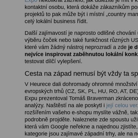
kontaktní osobu, která dokáže zákazníkům po
projektů to pak může být i místní „country ma
celý lokální business řídit.
Další zajímavostí je naprosto odlišné chování u
výběru čoček nebo také funkčnost různých USP 
které vám žádný nástroj neprozradí a zde
je 
nejvíce inspirovat zaběhnutou lokální kon
testovat dílčí vylepšení.
Cesta na západ nemusí být vždy ta s
V Heurece dali dohromady ohromné množství 
evropských trhů (CZ, SK, PL, HU, RO, AT, D
Expu prezentoval Tomáš Braverman zkrácenou
analýzy. Naštěstí na ale poskytl i
její celou ver
rozšířením vašeho e-shopu myslíte vážně, tak
podrobně projděte. Naleznete zde spoustu uži
která vám Google neřekne a najednou zjistíte,
kategorie jsou zajímavé západní trhy, ale na 