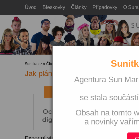
Úvod
Bleskovky
Články
Případovky
O Sun
Sunitk
Sunitka.cz
»
Články
»
Ostatní
Jak plánovat exportní strategii
Agentura Sun Mark
se stala součástí
Obsah na tomto w
a novinky vaří
Exportní strategie je v onlinu často skloňov
C