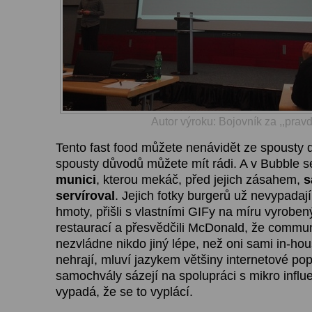
Autor výroku: Bojovník za ,,prav
Tento fast food můžete nenávidět ze spousty 
spousty důvodů můžete mít rádi. A v Bubble 
munici
, kterou mekáč, před jejich zásahem,
s
servíroval
. Jejich fotky burgerů už nevypadaj
hmoty, přišli s vlastními GIFy na míru vyroben
restaurací a přesvědčili McDonald, že comm
nezvládne nikdo jiný lépe, než oni sami in-hou
nehrají, mluví jazykem většiny internetové po
samochvály sázejí na spolupráci s mikro influe
vypadá, že se to vyplácí.