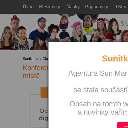
Úvod
Bleskovky
Články
Případovky
O Sun
Sunitk
Sunitka.cz
»
Články
»
Odborná fóra
Konference Content First: obsah a
Agentura Sun Mark
místě
se stala součástí
Obsah na tomto w
a novinky vaří
C