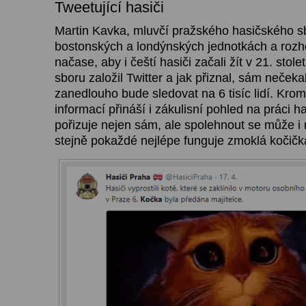
Tweetující hasiči
Martin Kavka, mluvčí pražského hasičského sb
bostonských a londýnských jednotkách a rozho
načase, aby i čeští hasiči začali žít v 21. stol
sboru založil Twitter a jak přiznal, sám nečeka
zanedlouho bude sledovat na 6 tisíc lidí. Kro
informací přináší i zákulisní pohled na práci h
pořizuje nejen sám, ale spolehnout se může i 
stejně pokaždé nejlépe funguje zmoklá kočičk