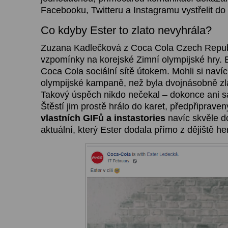
Facebooku, Twitteru a Instagramu vystřelit do 
Co kdyby Ester to zlato nevyhrála?
Zuzana Kadlečková z Coca Cola Czech Republ
vzpomínky na korejské Zimní olympijské hry.
Coca Cola sociální sítě útokem. Mohli si navíc 
olympijské kampaně, než byla dvojnásobně zl
Takový úspěch nikdo nečekal – dokonce ani 
Štěstí jim prostě hrálo do karet, předpřiprave
vlastních GIFů a instastories
navíc skvěle do
aktuální, který Ester dodala přímo z dějiště her