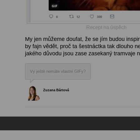
Recept na úspěch
My jen můžeme doufat, že se jím budou inspiro
by fajn vědět, proč ta šestnáctka tak dlouho n
jakého důvodu jsou zase zasekaný tramvaje n
Vy ještě nemáte vlastní GIFy?
Zuzana Bártová