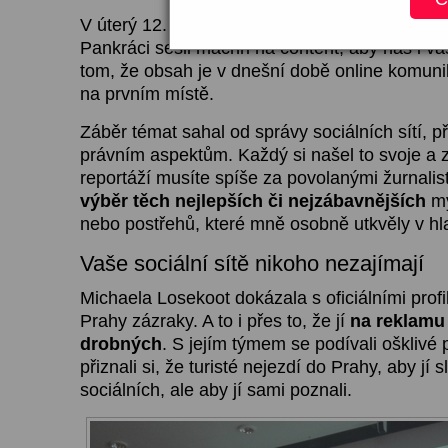
V úterý 12. 6. 2018 se v pražských prostore
Pankráci sešli machři na content, aby nás i vás
tom, že obsah je v dnešní době online komun
na prvním místě.
Záběr témat sahal od správy sociálních sítí, p
právním aspektům. Každý si našel to svoje a 
reportáží musíte spíše za povolanými žurnalis
výběr těch nejlepších či nejzábavnějších
my
nebo postřehů, které mně osobně utkvěly v hl
Vaše sociální sítě nikoho nezajímají
Michaela Losekoot dokázala s oficiálními prof
Prahy zázraky. A to i přes to, že jí
na reklamu 
drobných
. S jejím týmem se podívali ošklivé 
přiznali si, že turisté nejezdí do Prahy, aby jí 
sociálních, ale aby jí sami poznali.