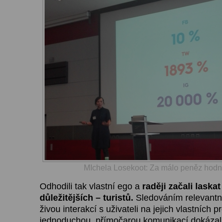
MIchela Losekoot: Za málo peněz hod
Odhodili tak vlastní ego a
raději začali laska
důležitějších – turistů.
Sledováním relevantn
živou interakcí s uživateli na jejich vlastních pr
jednoduchou, přímočarou komunikací dokázali