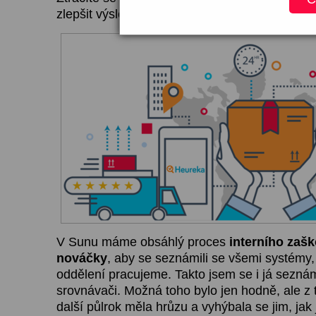
zlepšit výsledky svých klientů? Poradím vám 
V Sunu máme obsáhlý proces
interního zašk
nováčky
, aby se seznámili se všemi systémy,
oddělení pracujeme. Takto jsem se i já sezná
srovnávači. Možná toho bylo jen hodně, ale z 
další půlrok měla hrůzu a vyhýbala se jim, jak 