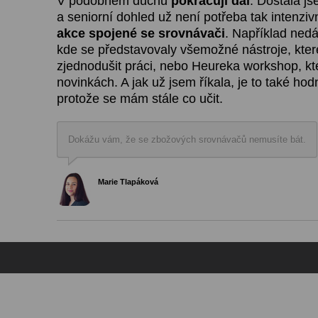
V podobném duchu
pokračuji dál
. Dostala js
a seniorní dohled už není potřeba tak intenziv
akce spojené se srovnávači
. Například ned
kde se představovaly všemožné nástroje, kt
zjednodušit práci, nebo Heureka workshop, kte
novinkách. A jak už jsem říkala, je to také ho
protože se mám stále co učit.
Dokážu vám, že se zbožových srovnávačů nemusíte bát.
Marie Tlapáková