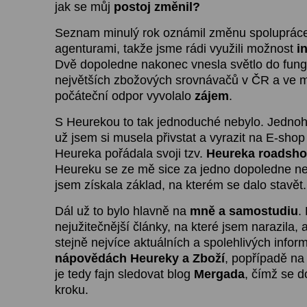
jak se můj
postoj změnil?
Seznam minulý rok oznámil změnu spoluprác
agenturami, takže jsme rádi využili možnost
i
Dvě dopoledne nakonec vnesla světlo do fung
největších zbožových srovnávačů v ČR a ve m
počáteční odpor vyvolalo
zájem
.
S Heurekou to tak jednoduché nebylo. Jednoh
už jsem si musela přivstat a vyrazit na E-sho
Heureka pořádala svoji tzv.
Heureka roadsh
Heureku se ze mě sice za jedno dopoledne ne
jsem získala základ, na kterém se dalo stavět.
Dál už to bylo hlavně na
mně a samostudiu
.
nejužitečnější články, na které jsem narazila, al
stejně nejvíce aktuálních a spolehlivých inform
nápovědách Heureky a Zboží
, popřípadě na 
je tedy fajn sledovat blog
Mergada
, čímž se 
kroku.