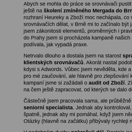
Abych se mohla do práce se srovnávači pustit 
ještě na
školení zmíněného Mergada do Br
rozhraní Heureky a Zboží moc nechápala, co 
srovnávačích dělat, v Brně mi to začínalo být 
jsem zákonitosti elementů, proměnných i pravi
do Prahy jsem si procházela kampaně našich k
podívala, jak vypadá praxe.
Netrvalo dlouho a dostala jsem na starost
spr
klientských srovnávačů
. Akorát nastal podo
kdysi s Adwords. Vůbec jsem nevěděla, kde a 
pro mé zaučování, ale hlavně pro zlepšování k
kampaní jsme si zažádali o
audit od Zboží
. Z
na čem ještě zapracovat, od kterých se dalo 
Částečně jsem pracovala sama, ale průběžn
seniorní specialista
. Jednak aby kontroloval
špatně, jednak aby mi pomáhal, když jsem ně
Otázky (hlavně na začátku) přibývaly rychleji 