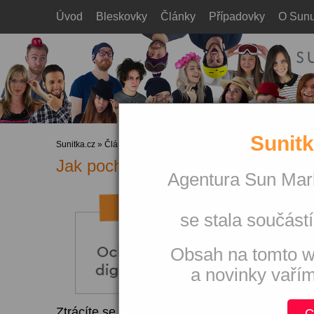
Úvod
Bleskovky
Články
Případovky
O Sun
Sunitk
Sunitka.cz
»
Články
Jak pochopit svět zbožových srov
Agentura Sun Mark
se stala součástí
Obsah na tomto w
a novinky vaří
Ztrácíte se v otázce zbožových srovnávačů? St
C