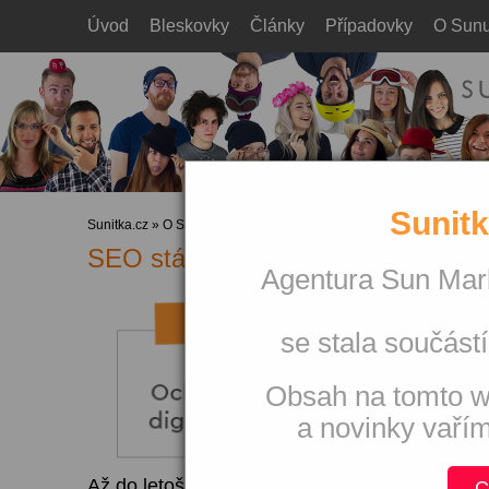
Úvod
Bleskovky
Články
Případovky
O Sun
Sunitk
Sunitka.cz
»
O Sunu
»
Ze života Sunu
SEO stáž v Taste Medio pohlede
Agentura Sun Mark
se stala součástí
Obsah na tomto w
a novinky vaří
Až do letošního července jsem byl vůči stáží
C