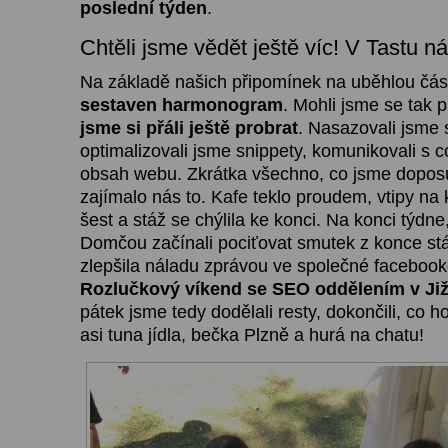
poslední týden
.
Chtěli jsme vědět ještě víc! V Tastu ná
Na základě našich připomínek na uběhlou čás
sestaven harmonogram
. Mohli jsme se tak p
jsme si přáli ještě probrat
. Nasazovali jsme 
optimalizovali jsme snippety, komunikovali s co
obsah webu. Zkrátka všechno, co jsme doposu
zajímalo nás to. Kafe teklo proudem, vtipy na k
šest a stáž se chýlila ke konci. Na konci týdne
Domčou začínali pociťovat smutek z konce st
zlepšila náladu zprávou ve společné facebook
Rozlučkový víkend se SEO oddělením v Ji
pátek jsme tedy dodělali resty, dokončili, co h
asi tuna jídla, bečka Plzně a hurá na chatu!