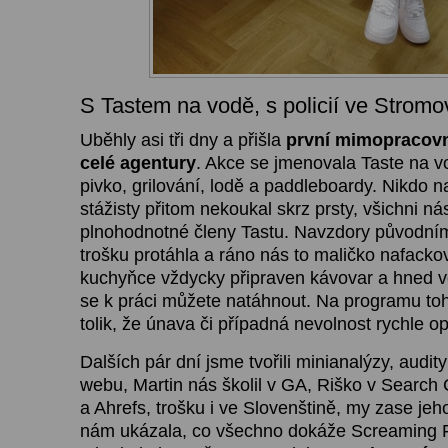
S Tastem na vodě, s policií ve Strom
Uběhly asi tři dny a přišla
první mimopracovn
celé agentury
. Akce se jmenovala Taste na 
pivko, grilování, lodě a paddleboardy. Nikdo n
stážisty přitom nekoukal skrz prsty, všichni nás
plnohodnotné členy Tastu. Navzdory původní
trošku protáhla a ráno nás to maličko nafackov
kuchyňce vždycky připraven kávovar a hned ve
se k práci můžete natáhnout. Na programu toh
tolik, že únava či případná nevolnost rychle o
Dalších pár dní jsme tvořili minianalýzy, audit
webu, Martin nás školil v GA, Riško v Search 
a Ahrefs, trošku i ve Slovenštině, my zase jeh
nám ukázala, co všechno dokáže Screaming 