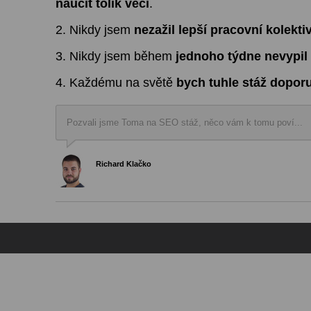
naučit tolik věcí
.
2. Nikdy jsem
nezažil lepší pracovní kolekti
3. Nikdy jsem během
jednoho týdne nevypil 
4. Každému na světě
bych tuhle stáž doporu
Pozvali jsme Toma na SEO stáž, něco vám k tomu poví...
Richard Klačko