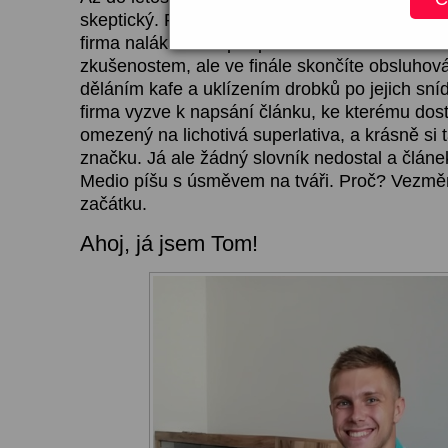
skeptický. Představoval jsem si to jako proces
firma naláká na super příležitost k osobnímu r
zkušenostem, ale ve finále skončíte obsluhov
děláním kafe a uklízením drobků po jejich sn
firma vyzve k napsání článku, ke kterému dos
omezený na lichotivá superlativa, a krásně si 
značku. Já ale žádný slovník nedostal a článek
Medio píšu s úsměvem na tváři. Proč? Vezmě
začátku.
Ahoj, já jsem Tom!