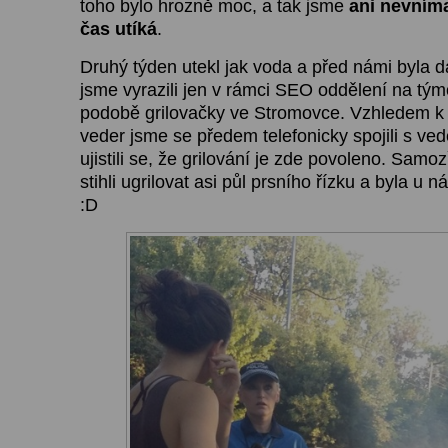
toho bylo hrozně moc, a tak jsme
ani nevnímal
čas utíká
.
Druhý týden utekl jak voda a před námi byla da
jsme vyrazili jen v rámci SEO oddělení na tým
podobě grilovačky ve Stromovce. Vzhledem k
veder jsme se předem telefonicky spojili s v
ujistili se, že grilování je zde povoleno. Samo
stihli ugrilovat asi půl prsního řízku a byla u n
:D