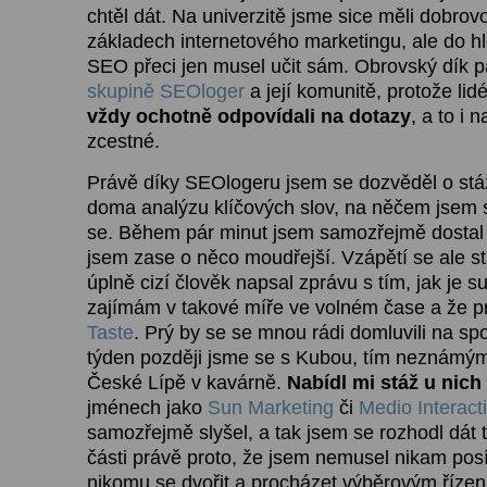
chtěl dát. Na univerzitě jsme sice měli dobrov
základech internetového marketingu, ale do h
SEO přeci jen musel učit sám. Obrovský dík p
skupině SEOloger
a její komunitě, protože lid
vždy ochotně odpovídali na dotazy
, a to i 
zcestné.
Právě díky SEOlogeru jsem se dozvěděl o stáž
doma analýzu klíčových slov, na něčem jsem s
se. Během pár minut jsem samozřejmě dostal
jsem zase o něco moudřejší. Vzápětí se ale sta
úplně cizí člověk napsal zprávu s tím, jak je 
zajímám v takové míře ve volném čase a že p
Taste
. Prý by se se mnou rádi domluvili na spo
týden později jsme se s Kubou, tím neznámým 
České Lípě v kavárně.
Nabídl mi stáž u nich
jménech jako
Sun Marketing
či
Medio Interact
samozřejmě slyšel, a tak jsem se rozhodl dát 
části právě proto, že jsem nemusel nikam posíl
nikomu se dvořit a procházet výběrovým řízení