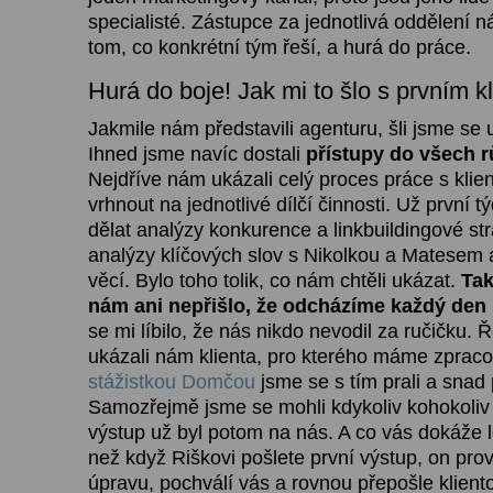
specialisté. Zástupce za jednotlivá oddělení ná
tom, co konkrétní tým řeší, a hurá do práce.
Hurá do boje! Jak mi to šlo s prvním k
Jakmile nám představili agenturu, šli jsme se 
Ihned jsme navíc dostali
přístupy do všech r
Nejdříve nám ukázali celý proces práce s klie
vrhnout na jednotlivé dílčí činnosti. Už první t
dělat analýzy konkurence a linkbuildingové st
analýzy klíčových slov s Nikolkou a Matesem 
věcí. Bylo toho tolik, co nám chtěli ukázat.
Tak
nám ani nepřišlo, že odcházíme každý den
se mi líbilo, že nás nikdo nevodil za ručičku. Ř
ukázali nám klienta, pro kterého máme zpraco
stážistkou Domčou
jsme se s tím prali a snad 
Samozřejmě jsme se mohli kdykoliv kohokoliv 
výstup už byl potom na nás. A co vás dokáže 
než když Riškovi pošlete první výstup, on pro
úpravu, pochválí vás a rovnou přepošle kliento