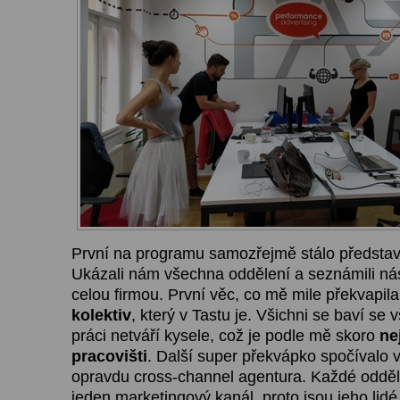
První na programu samozřejmě stálo představ
Ukázali nám všechna oddělení a seznámili nás
celou firmou. První věc, co mě mile překvapila
kolektiv
, který v Tastu je. Všichni se baví se 
práci netváří kysele, což je podle mě skoro
ne
pracovišti
. Další super překvápko spočívalo v
opravdu cross-channel agentura. Každé odděl
jeden marketingový kanál, proto jsou jeho lidé