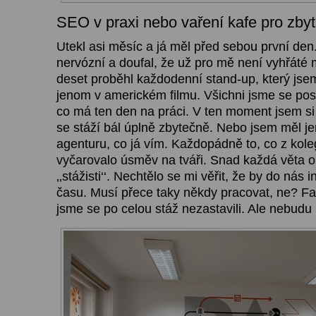
SEO v praxi nebo vaření kafe pro zby
Utekl asi měsíc a já měl před sebou první den
nervózní a doufal, že už pro mě není vyhřáté m
deset proběhl každodenní stand-up, který jsem
jenom v americkém filmu. Všichni jsme se posta
co má ten den na práci. V ten moment jsem si
se stáží bál úplně zbytečně. Nebo jsem měl je
agenturu, co já vím. Každopádně to, co z kole
vyčarovalo úsměv na tváři. Snad každá věta 
‚‚stážisti‘‘. Nechtělo se mi věřit, že by do nás i
času. Musí přece taky někdy pracovat, ne? Fa
jsme se po celou stáž nezastavili. Ale nebudu 