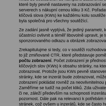
které byly pevně nastaveny na zobrazování s
serverech s nákupní cenou kliku 3 Kč. Pořadate
klíčová slova (KWs) ke každému kolu soutěže.
byla společná pro všechny soutěžící.
Ze zadání jasně vyplývá, že jediný parametr, k
účastníci ovlivnit a téměř libovolně upravit, je t
sponzorovaného odkazu a obrázek zobrazovan
Zrekapitulujme si tedy, co v soutěži rozhodova
to již zmiňované CTR, které představuje pom
počtu zobrazení
. Počet zobrazení je přednos
klíčových slov (KWs) k obsahu stránky, na kte
zobrazovat. Protože jsou KWs pevně stanoven
stránky, kde se inzerát bude zobrazovat, mů
zobrazení pokládat rovněž za neovlivnitelnou
Zaměříme se tudíž na počet kliků. Zda uživatel
či ne, záleží především na schopnosti inzerát
pozornost. Dále pak na relevanci k potřebám 
stránek, což ovšem u inzerátů, kde se často hr