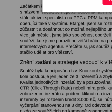
Začátkem července obdržel Sun Marketing p
s názvem "Hledá se nejlepší odborník na PPC 
stále aktivní specialista na PPC a PPM kamp
operující také v systému Etarget, jsem se roz
zúčastnit a dosáhnout co možná nejlepšího um
více jak měsíci, jsme jako společnost obdrželi 
soutěži, kde jsme porazili největší hráče na po
internetových agentur. Přečtěte si, jak soutěž 
stačilo udělat pro vítězství.
Znění zadání a strategie vedoucí k vít
Soutěž byla koncipována tzv. Knockout syst
kole postupuje jen jeden ze 3 inzerentů a zbylí
Kvalita jednotlivých inzerátů byla posuzována
CTR (Click Through Rate) neboli míra proklik
zobrazením inzerátu a počtem kliknutí na inze
inzerenty byl rozdělen kredit 3.000 Kč, se lhů
vyčerpání stanovenou na 3 dny. Od odevzdání
nikdo ze soutěžících do kampaně zasahovat a