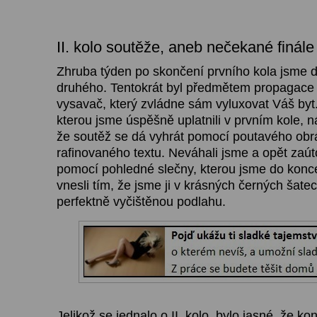
II. kolo soutěže, aneb nečekané finále
Zhruba týden po skončení prvního kola jsme d
druhého. Tentokrát byl předmětem propagace 
vysavač, který zvládne sám vyluxovat Váš byt.
kterou jsme úspěšně uplatnili v prvním kole, n
že soutěž se dá vyhrát pomocí poutavého obr
rafinovaného textu. Neváhali jsme a opět zaút
pomocí pohledné slečny, kterou jsme do konc
vnesli tím, že jsme ji v krásných černých šatec
perfektně vyčištěnou podlahu.
Jelikož se jednalo o II. kolo, bylo jasné, že 