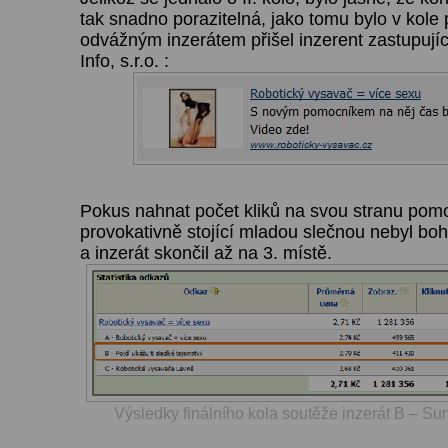
tak snadno porazitelná, jako tomu bylo v kole
odvážným inzerátem přišel inzerent zastupujíc
Info, s.r.o. :
Pokus nahnat počet kliků na svou stranu pomo
provokativně stojící mladou slečnou nebyl bohu
a inzerát skončil až na 3. místě.
Výsledky finálního kola soutěže inzerát B – Sun 