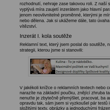
rozhodnutí, nehraje zase takovou roli. Z naší s
vyplývá míra zaujetí inzerátem jako hlavní par
jenom neovlivnitelné proměnné, kterými je mí
nebo dělena. Jak si ukážeme dále, tato úvaha 
vítězství.
Inzerát I. kola soutěže
Reklamní text, který jsem poslal do soutěže, n
strategii, kterou jsme si stanovili:
V jakékoli knížce o reklamních textech nebo co
narazíte na základní poučku, znějící zhruba takt
nenuťte je zbytečně přemýšlet, pracovat, ba an
opravdu tak, sám jsem si vyzkoušel pár testů 
složitými texty, obrázky a jednoduchými fráz