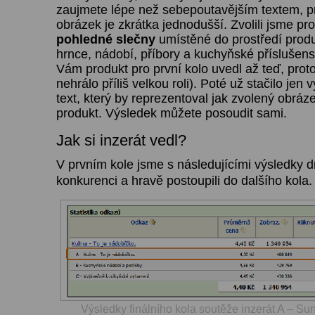
zaujmete lépe než sebepoutavějším textem, p
obrázek je zkrátka jednodušší. Zvolili jsme pr
pohledné slečny
umístěné do prostředí produ
hrnce, nádobí, příbory a kuchyňské příslušen
Vám produkt pro první kolo uvedl až teď, proto
nehrálo příliš velkou roli). Poté už stačilo jen 
text, který by reprezentoval jak zvolený obráz
produkt. Výsledek můžete posoudit sami.
Jak si inzerát vedl?
V prvním kole jsme s následujícími výsledky dr
konkurenci a hravě postoupili do dalšího kola.
Výsledky finálního kola soutěže inzerát A – Sun 