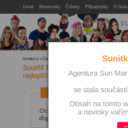
Úvod
Bleskovky
Články
Případovky
O Sun
Sunitk
Sunitka.cz
»
Články
»
Výkonová reklama
Soutěž Etarget, aneb šlo opravdu 
Agentura Sun Mark
nejlepšího odborníka na PPC v ko
se stala součástí
Obsah na tomto w
a novinky vaří
C