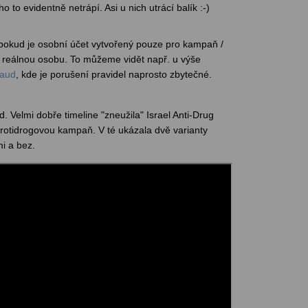
ho to evidentně netrápí. Asi u nich utrácí balík :-)
 pokud je osobní účet vytvořený pouze pro kampaň /
 reálnou osobu. To můžeme vidět např. u výše
naud
, kde je porušení pravidel naprosto zbytečné.
d. Velmi dobře timeline "zneužila" Israel Anti-Drug
a protidrogovou kampaň. V té ukázala dvě varianty
i a bez.