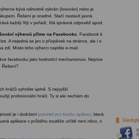
e výherce bývá náhodně vybrán (losován) nebo je
kupem. Řešení je snadné. Stačí nastavit jasná
yhrává každý Xtý v pořadí, Xtá správná odpověď apod.
šování výherců přímo na Facebooku
. Facebook k
lze. A nejedná se jen o příspěvek na stránce, ale i o
a zdi. Místo toho výherci napište e-mail.
nkce facebooku jako hodnotící mechanismus. Nejvíce
. Řešení?
ch hráčů vyhněte úplně. S nejvyšší
užijí profesionální hráči. Ty si ale nechám do
mostí je i dodržení
pravidel pro tvorbu aplikací
, která
Sledujt
vaná aplikace v průběhu soutěže určitě není něco, o