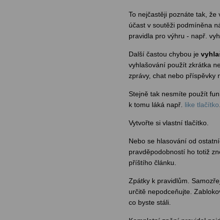
To nejčastěji poznáte tak, ž
účast v soutěži podmíněna ná
pravidla pro výhru - např. v
Další častou chybou je
vyhla
vyhlašování použít zkrátka ne
zprávy, chat nebo příspěvky n
Stejně tak nesmíte použít fu
k tomu láká např.
like tlačítko
Vytvořte si vlastní tlačítko.
Nebo se hlasování od ostatní
pravděpodobností ho totiž zne
příštího článku.
Zpátky k pravidlům. Samozřej
určitě nepodceňujte. Zabloko
co byste stáli.