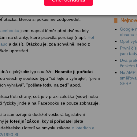
Mezi prv
videokam
 kampaň, která bude průměrná, nebo je poslat k vodě
oť otázka, kterou si pokusíme zodpovědět.
Nejnově
Google n
 facebooku
jsem napsal téměr před dvěma lety.
obsahu 
ím na stránky, které pravidla porušují (např.
Hot
Opět vyl
naud
a další). Otázkou je, zda schválně, nebo z
První čí
kde uprostřed.
jsou tad
Dva přel
českém 
jedná o jakýkoliv typ soutěže.
Nesmíte ji pořádat
Na AMP v
směřova
sou všechny soutěže typu "sdílejte a vyhrajte", "první
SERP
h vyhrává", "pošlete fotku na zeď" apod.
kaci třetí strany, což je v praxi záložka (view) nebo
ží fyzicky jinde a na Facebooku se pouze zobrazuje.
te samozřejmě dodržet veškerá legislativní
ný je
loterijní zákon
, kdy si pořadatel plete
třebitelskou loterií ve smyslu zákona
o loteriích a
02/1990 Sb.
.