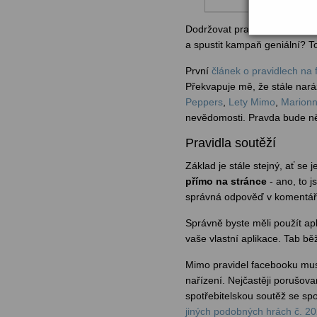
Dodržovat pravidla a spustit
a spustit kampaň geniální? T
První
článek o pravidlech na
Překvapuje mě, že stále naráž
Peppers
,
Lety Mimo
,
Marion
nevědomosti. Pravda bude ně
Pravidla soutěží
Základ je stále stejný, ať se 
přímo na stránce
- ano, to j
správná odpověď v komentáříc
Správně byste měli použít apli
vaše vlastní aplikace. Tab bě
Mimo pravidel facebooku musí
nařízení. Nejčastěji porušova
spotřebitelskou soutěž se spo
jiných podobných hrách č. 2