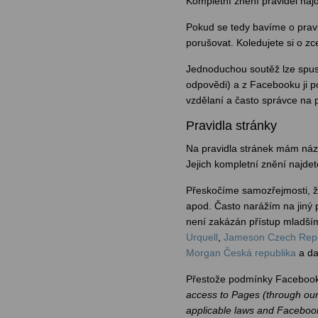
Kompletní znění pravidel naj
Pokud se tedy bavíme o pravi
porušovat. Koledujete si o zc
Jednoduchou soutěž lze spus
odpovědi) a z Facebooku ji po
vzdělaní a často správce na 
Pravidla stránky
Na pravidla stránek mám názo
Jejich kompletní znění najde
Přeskočíme samozřejmosti, ž
apod. Často narážím na jiný 
není zakázán přístup mladším
Urquell
,
Jameson Czech Repu
Morgan Česká republika
a da
Přestože podmínky Facebooku
access to Pages (through our 
applicable laws and Facebook 