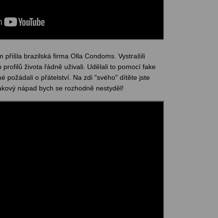
přišla brazilská firma Olla Condoms. Vystrašili
h profilů života řádně uživali. Udělali to pomocí fake
čné požádali o přátelství. Na zdi "svého" dítěte jste
takový nápad bych se rozhodně nestyděl!