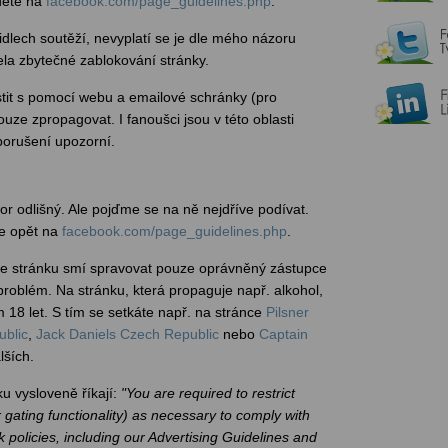
dete na
facebook.com/page_guidelines.php
.
dlech soutěží, nevyplatí se je dle mého názoru
ela zbytečné zablokování stránky.
tit s pomocí webu a emailové schránky (pro
uze zpropagovat. I fanoušci jsou v této oblasti
porušení upozorní.
r odlišný. Ale pojďme se na ně nejdříve podívat.
te opět na
facebook.com/page_guidelines.php
.
e stránku smí spravovat pouze oprávněný zástupce
problém. Na stránku, která propaguje např. alkohol,
 18 let. S tím se setkáte např. na stránce
Pilsner
blic
,
Jack Daniels Czech Republic
nebo
Captain
lších.
 vysloveně říkají:
"You are required to restrict
gating functionality) as necessary to comply with
policies, including our Advertising Guidelines and