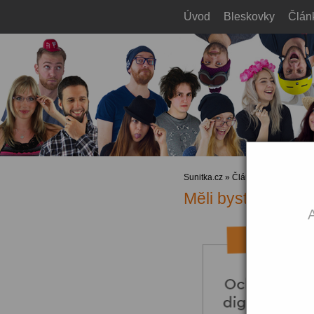
Úvod
Bleskovky
Člán
Sunitka.cz
»
Články
»
Sociální mé
Měli byste pravid
A