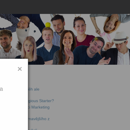
×
jší články
ka
de offline – příběh ale
chytili na Contagious Starter?
li jsme konferenci Marketing
lný toho nejzajímavějšího z
ta