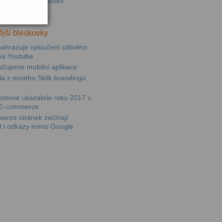
ními jsme vyzkoušeli
paně v Skliku
jší bleskovky
ahrazuje vyloučení citlivého
na Youtube
učujeme mobilní aplikace
sla z nového Sklik brandingu
y
omové ukazatele roku 2017 v
E-commerce
erze stránek začínají
t i odkazy mimo Google