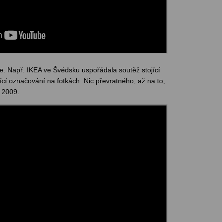
e. Např. IKEA ve Švédsku uspořádala soutěž stojící
ící označování na fotkách. Nic převratného, až na to,
e 2009.