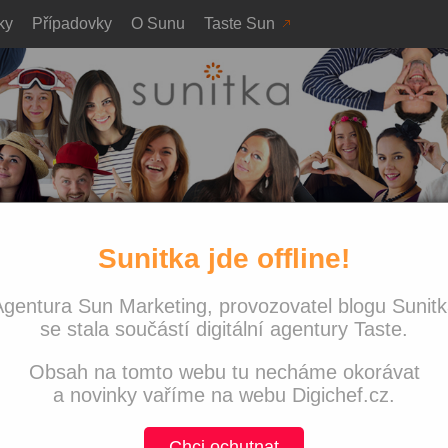
ky
Případovky
O Sunu
Taste Sun
Sunitka jde offline!
dia
la Facebooku poslat k vodě?
Nejnově
gentura Sun Marketing, provozovatel blogu Sunit
Sunitka j
nekonči!
se stala součástí digitální agentury Taste.
Co jsme 
Obsah na tomto webu tu necháme okorávat
Navštívi
with love
a novinky vaříme na webu Digichef.cz.
Víkend p
PPC svě
Chci ochutnat