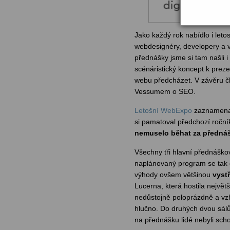
Jako každý rok nabídlo i let
webdesignéry, developery a vš
přednášky jsme si tam našli i
scénáristický koncept k prez
webu předcházet. V závěru č
Vessumem o SEO.
Letošní WebExpo
zaznamenal
si pamatoval předchozí roční
nemuselo běhat za předná
Všechny tři hlavní přednáško
naplánovaný program se tak 
výhody ovšem většinou
vyst
Lucerna, která hostila nejv
nedůstojně poloprázdně a vz
hlučno. Do druhých dvou sálů
na přednášku lidé nebyli schop