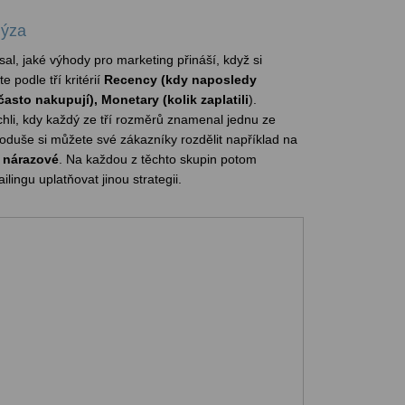
lýza
l, jaké výhody pro marketing přináší, když si
 podle tří kritérií
Recency (kdy naposledy
často nakupují), Monetary (kolik zaplatili
).
hli, kdy každý ze tří rozměrů znamenal jednu ze
oduše si můžete své zákazníky rozdělit například na
o nárazové
. Na každou z těchto skupin potom
lingu uplatňovat jinou strategii.