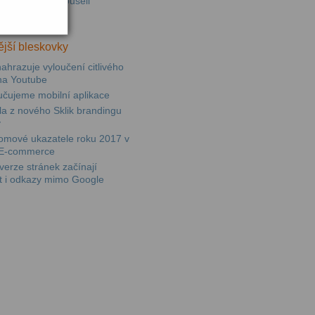
ními jsme vyzkoušeli
paně v Skliku
jší bleskovky
ahrazuje vyloučení citlivého
na Youtube
učujeme mobilní aplikace
sla z nového Sklik brandingu
y
omové ukazatele roku 2017 v
E-commerce
erze stránek začínají
t i odkazy mimo Google