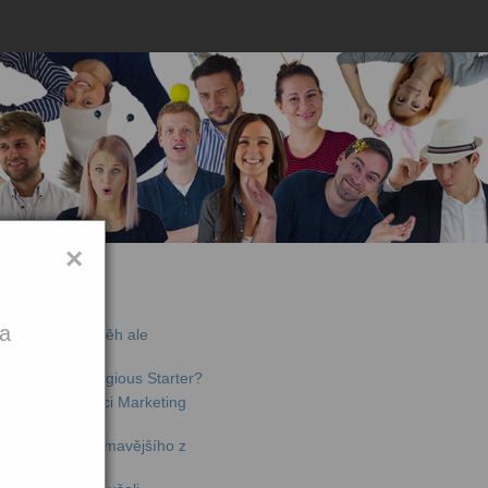
×
jší články
ka
de offline – příběh ale
chytili na Contagious Starter?
li jsme konferenci Marketing
lný toho nejzajímavějšího z
ta