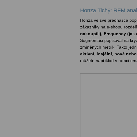
Honza Tichý: RFM ana
Honza ve své přednášce popsa
zákazníky na e-shopu rozdělíte
nakoupili), Frequency (jak 
Segmentaci popisoval na kryc
zmíněných metrik. Takto jedn
aktivní, loajální, nové neb
můžete například v rámci emai