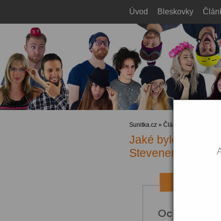
Úvod
Bleskovky
Člán
Sunitka.cz
»
Články
»
Odborná fór
Jaké bylo WebExp
A
Stevenem van V