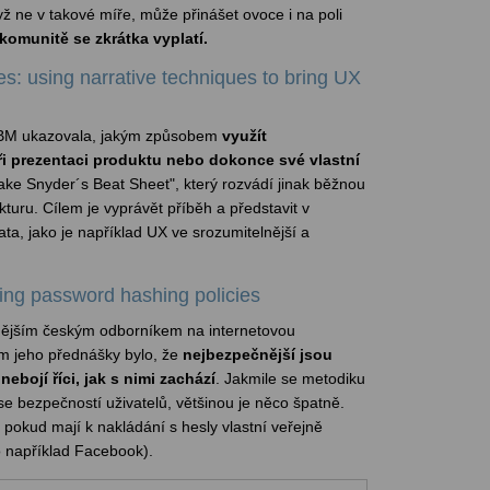
dyž ne v takové míře, může přinášet ovoce i na poli
 komunitě se zkrátka vyplatí.
les: using narrative techniques to bring UX
IBM ukazovala, jakým způsobem
využít
i prezentaci produktu nebo dokonce své vlastní
lake Snyder´s Beat Sheet", který rozvádí jinak běžnou
kturu. Cílem je vyprávět příběh a představit v
ata, jako je například UX ve srozumitelnější a
ing password hashing policies
mějším českým odborníkem na internetovou
m jeho přednášky bylo, že
nejbezpečnější jsou
ebojí říci, jak s nimi zachází
. Jakmile se metodiku
 se bezpečností uživatelů, většinou je něco špatně.
pokud mají k nakládání s hesly vlastní veřejně
 například Facebook).