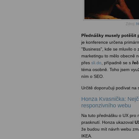
Zdroj:
h
Přednášky musely potěšit 
je konference určena primár
"Business", kde se mluvilo o 
marketingu to mělo obecně ne
přes
sli.do
, případně se s
řeč
téma osobně. Toho jsem využ
ním o SEO.
Určitě doporučuji podívat na 
Honza Kvasnička: Nejča
responzivního webu
Na tuto přednášku o UX pro m
prasknutí. Honza ukazoval
UX
že budou mít návrh webu zmá
IKEA.