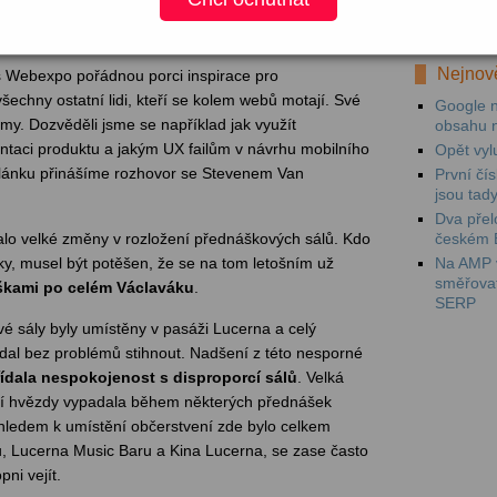
Mezi prv
videokam
Nejnově
os Webexpo pořádnou porci inspirace pro
echny ostatní lidi, kteří se kolem webů motají. Své
Google n
 my. Dozvěděli jsme se například jak využít
obsahu 
entaci produktu a jakým UX failům v návrhu mobilního
Opět vyl
lánku přinášíme rozhovor se Stevenem Van
První čí
jsou tad
Dva přel
českém 
o velké změny v rozložení přednáškových sálů. Kdo
Na AMP v
ky, musel být potěšen, že se na tom letošním už
směřova
škami po celém Václaváku
.
SERP
vé sály byly umístěny v pasáži Lucerna a celý
dal bez problémů stihnout. Nadšení z této nesporné
řídala nespokojenost s disproporcí sálů
. Velká
ětší hvězdy vypadala během některých přednášek
hledem k umístění občerstvení zde bylo celkem
, Lucerna Music Baru a Kina Lucerna, se zase často
ni vejít.