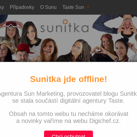
ky
Případovky
O Sunu
Taste Sun
Sunitka jde offline!
a
o 2016 + rozhovor se
Nejnově
gentura Sun Marketing, provozovatel blogu Sunit
essumem o SEO
Sunitka j
nekonči!
se stala součástí digitální agentury Taste.
Co jsme 
Obsah na tomto webu tu necháme okorávat
Navštívi
with love
a novinky vaříme na webu Digichef.cz.
Víkend p
PPC svě
Chci ochutnat