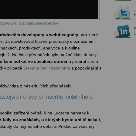
ttps://www.instagram.com/webexpo/
především developery a webdesignéry
, pro které
ně. Já navštěvoval hlavně přednášky s označením
značkách, produktech, analytice a k online
jblíž. Na části přednášek bylo možné klást dotazy
níkem potkat ve speakers corner
a probrat s ním
il v případě
Stevena Van Vessumma
a popovídal si s
slidy/videa z následujících přednášek:
stějších chyby při návrhu mobilního a
obilní zařízení byl sál Kina Lucerna narvaný k
 faily na značkách, u kterých byste určitě čekali
,
knutý do nejmenšího detailu. Příklad za všechny: