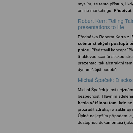
myslím, že tento přístup, i k
online marketingu.
Přispívat
Robert Kerr: Telling Ta
presentations to life
Přednáška Roberta Kerra z 
scénaristických postupů př
práce
. Představil koncept "B
tříaktovou scénáristickou stru
prezentaci tak abstraktní tém
dynamičtější podobě.
Michal Špaček: Disclos
Michal Špaček je asi nejzná
bezpečnost. Hlavním sdělení
hesla většinou tam, kde se n
prozradit zdráhají a zaklínají
Úplně nejlepším případem je, 
dostupnou dokumentaci (jako