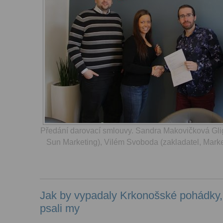
Předání darovací smlouvy. Sandra Makovičková Gli
Sun Marketing), Vilém Svoboda (zakladatel, Marke
Jak by vypadaly Krkonošské pohádky
psali my