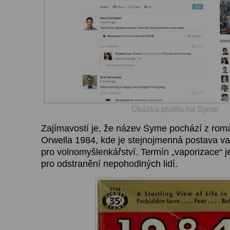
Ukázka profilu na Syme
Zajímavostí je, že název Syme pochází z ro
Orwella 1984, kde je stejnojmenná postava v
pro volnomyšlenkářství. Termín „vaporizace“ j
pro odstranění nepohodlných lidí.