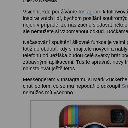
Rubrika: Bleskovky
Všichni, kdo používáme
Instagram
k followová
inspirativních lidí, bychom posílání soukromýc
nejen v případě, že nás začne sledovat někdo
ale nemůžete si vzpomenout odkud. Dočkáme
Načasování spuštění šikovné funkce je velmi 
totiž do období, kdy si majitelé nových a nabl
telefonů od Ježíška budou celé svátky hrát 
zábavnými aplikacemi. Tušíte správně, nový 
nainstalovat ještě letos.
Messengerem v Instagramu si Mark Zuckerber
chuť po tom, co se mu nepodařilo odkoupit
Sn
nemůžeš mít všechno.