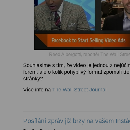
Reed Albergotti, reportér The Wall Stre
Souhlasíme s tím, že video je jednou z nejúči
forem, ale o kolik pohyblivý formát zpomalí tř
stránky?
Více info na
The Wall Street Journal
Posílání zpráv již brzy na vašem Inst