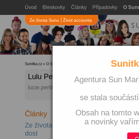
Úvod
Bleskovky
Články
Případovky
O Sun
Ze života Sunu
Život accounta
Sunitk
Sunitka.cz
»
O Sunu
»
Autoři webu
» Profil uživatele
Lulu Perlíková
Agentura Sun Mark
lucie.perlikova (at) sunmarketing.cz
se stala součástí
Obsah na tomto w
Články
a novinky vaří
Ze života Sunu: Už je nás jak psů a
dost
C