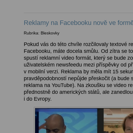
Reklamy na Facebooku nově ve formě
Rubrika: Bleskovky
Pokud vás do této chvíle rozčilovaly textové 
Facebooku, máte docela smůlu. Od zítra se t
spustí reklamní video formát, který se bude z
uživatelském newsfeedu mezi příspěvky od přá
v mobilní verzi. Reklama by měla mít 15 seku
pravděpodobností nepůjde přeskočit (a bude st
reklama na YouTube). Na zkoušku se video r
přednostně do amerických států, ale zanedlouh
i do Evropy.