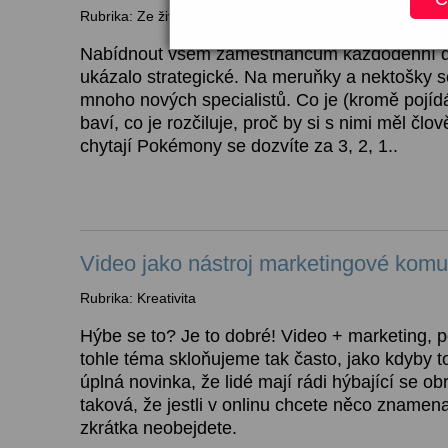
Rubrika: Ze života Sunu
Nabídnout všem zaměstnancům každodenní d
ukázalo strategické. Na meruňky a nektošky s
mnoho nových specialistů. Co je (kromě pojídá
baví, co je rozčiluje, proč by si s nimi měl člov
chytají Pokémony se dozvíte za 3, 2, 1..
Video jako nástroj marketingové kom
Rubrika: Kreativita
Hýbe se to? Je to dobré! Video + marketing, 
tohle téma skloňujeme tak často, jako kdyby t
úplná novinka, že lidé mají rádi hýbající se ob
taková, že jestli v onlinu chcete něco znamena
zkrátka neobejdete.