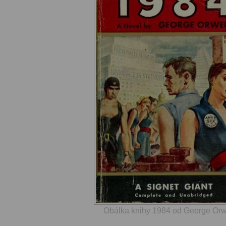
Obálka knihy 1984 od George Orw