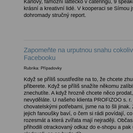
Karlovy, famózní lattéčko v cateringu, 9 spea
krásní a kreativní lidé. V kooperaci se Símou 
dohromady stručný report.
Zapomeňte na urputnou snahu cokoliv
Facebooku
Rubrika: Případovky
Když se příliš soustředíte na to, že chcete zh
přiberete. Když se příliš snažíte někomu zalíb
znechutíte. A když hrozně chcete něco prodat,
nevyděláte. U našeho klienta PROFIZOO s. r.
chovatelskými potřebami, jsme na to šli jinak.
jejich fanoušky baví, o čem si rádi povídají, c
rozesmát a která zvířata mají nejraději. Obča
přihodili otrackovaný odkaz do e-shopu a pak 