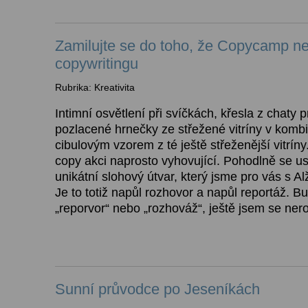
Zamilujte se do toho, že Copycamp ne
copywritingu
Rubrika: Kreativita
Intimní osvětlení při svíčkách, křesla z chaty p
pozlacené hrnečky ze střežené vitríny v kombi
cibulovým vzorem z té ještě střeženější vitríny
copy akci naprosto vyhovující. Pohodlně se us
unikátní slohový útvar, který jsme pro vás s Al
Je to totiž napůl rozhovor a napůl reportáž. B
„reporvor“ nebo „rozhováž“, ještě jsem se ner
Sunní průvodce po Jeseníkách