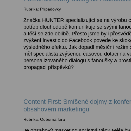
Rubrika: Případovky
Značka HUNTER specializující se na výrobu 
potřeb dlouhodobě komunikuje se svými fan
a těší se zde oblibě. Přesto jsme byli přesvědč
zvýšení investic do Facebook povede ke sko
výsledného efektu. Jak dopadl měsíční režim 
měl specialista zvýšenou časovou dotaci na v
personalizovaného dialogu s fanoušky a prost
propagaci příspěvků?
Content First: Smíšené dojmy z konfe
obsahovém marketingu
Rubrika: Odborná fóra
Je obsahový marketing správná věc? Měla by