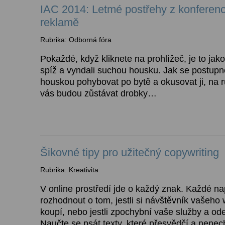
IAC 2014: Letmé postřehy z konferenc
reklamě
Rubrika: Odborná fóra
Pokaždé, když kliknete na prohlížeč, je to jako
spíž a vyndali suchou housku. Jak se postupn
houskou pohybovat po bytě a okusovat ji, na 
vás budou zůstávat drobky…
Šikovné tipy pro užitečný copywriting
Rubrika: Kreativita
V online prostředí jde o každý znak. Každé 
rozhodnout o tom, jestli si návštěvník vašeho
koupí, nebo jestli zpochybní vaše služby a od
Naučte se psát texty, které přesvědčí a nenech