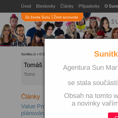
Úvod
Bleskovky
Články
Případovky
O Sun
Ze života Sunu
Život accounta
Sunitk
Sunitka.cz
»
O Sunu
»
Autoři webu
» Profil uživatele
Tomáš Mocek
Agentura Sun Mark
Toms
se stala součástí
Obsah na tomto w
Články
a novinky vaří
Value Proposition Canvas jako skvělý
plánování marketingové strategie
C