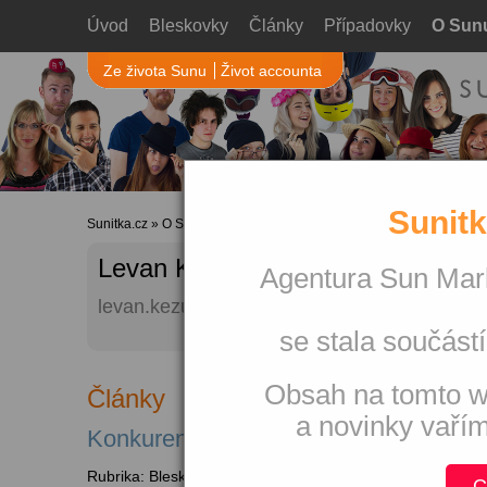
Úvod
Bleskovky
Články
Případovky
O Sun
Ze života Sunu
Život accounta
Sunitk
Sunitka.cz
»
O Sunu
»
Autoři webu
» Profil uživatele
Levan Kezua
Agentura Sun Mark
levan.kezua (at) sunmarketing.cz
se stala součástí
Obsah na tomto w
Články
a novinky vaří
Konkurence pro LinkedIn
Rubrika: Bleskovky
C