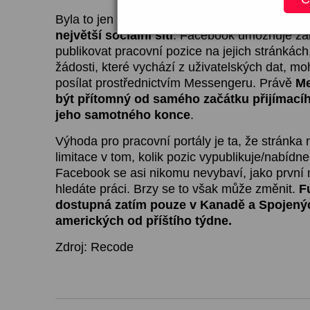
Byla to jen otázka času, ale ani
trh práce neu
největší sociální síti
. Facebook umožňuje z
publikovat pracovní pozice na jejich stránká
žádosti, které vychází z uživatelských dat, mo
posílat prostřednictvím Messengeru. Právě
Me
být přítomný od samého začátku přijímacíh
jeho samotného konce
.
Výhoda pro pracovní portály je ta, že stránk
limitace v tom, kolik pozic vypublikuje/nabídn
Facebook se asi nikomu nevybaví, jako první
hledáte práci. Brzy se to však může změnit.
F
dostupná zatím pouze v Kanadě a Spojený
amerických od příštího týdne.
Zdroj: Recode