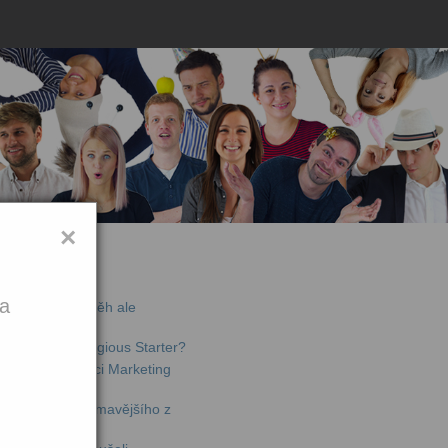
×
jší články
ka
de offline – příběh ale
chytili na Contagious Starter?
li jsme konferenci Marketing
lný toho nejzajímavějšího z
ta