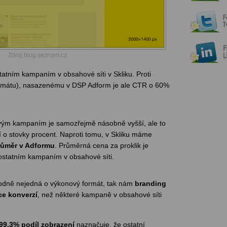
Zdroj:blog.seznam.cz
tatním kampaním v obsahové síti v Skliku. Proti
formátu), nasazenému v DSP Adform je ale CTR o 60%
vým kampaním je samozřejmě násobně vyšší, ale to
í o stovky procent. Naproti tomu, v Skliku máme
průměr v Adformu
. Průměrná cena za proklik je
 ostatním kampaním v obsahové síti.
ozhodně nejedná o výkonový formát, tak nám
branding
íce konverzí
, než některé kampaně v obsahové síti
99,3% podíl zobrazení
naznačuje, že ostatní