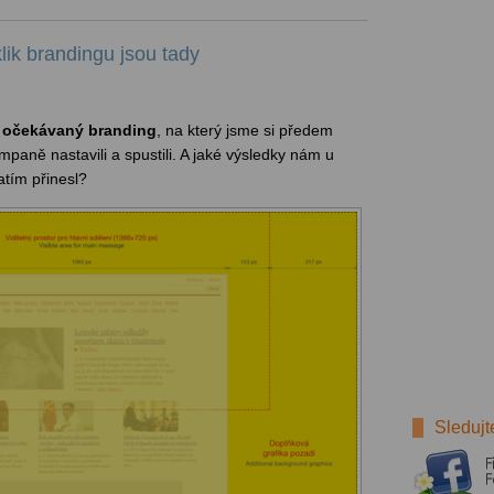
lik brandingu jsou tady
o
očekávaný branding
, na který jsme si předem
ampaně nastavili a spustili. A jaké výsledky nám u
atím přinesl?
Sledujt