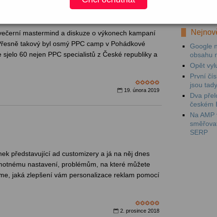
Mezi prv
videokam
Nejnově
večerní mastermind a diskuze o výkonech kampaní
 Přesně takový byl osmý PPC camp v Pohádkové
Google n
 sjelo 60 nejen PPC specialistů z České republiky a
obsahu 
Opět vyl
První čí
jsou tad
19. února 2019
Dva přel
českém 
Na AMP v
směřova
SERP
nek představující ad customizery a já na něj dnes
motnému nastavení, problémům, na které můžete
áme, jaká zlepšení vám personalizace reklam pomocí
.
2. prosince 2018