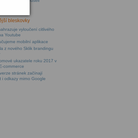
ními jsme vyzkoušeli
paně v Skliku
jší bleskovky
ahrazuje vyloučení citlivého
na Youtube
učujeme mobilní aplikace
sla z nového Sklik brandingu
y
omové ukazatele roku 2017 v
E-commerce
erze stránek začínají
t i odkazy mimo Google