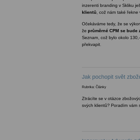
inzerenti branding v Skliku j
klientů
, což nám také řekne 
Očekáváme tedy, že se výkon 
že
průměrné CPM se bude 
Seznam, což bylo okolo 130,-
překvapit.
Jak pochopit svět zbo
Rubrika: Články
Ztrácíte se v otázce zbožovýc
svých klientů? Poradím vám 