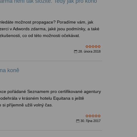
arma není tak složité. Tedy jak pro koho
 hledáte možnost propagace? Poradíme vám, jak
nzerci v Adwords zdarma, jaké jsou podmínky, a také
zkušenosti, co od této možnosti očekávat.
28. února 2018
 na koně
akce pořádané Seznamem pro certifikované agentury
 odehrála v krásném hotelu Equitana s ještě
si příjemně užili volný čas.
30. října 2017