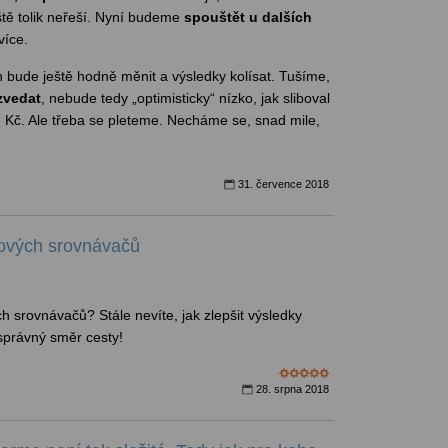
eště tolik neřeší. Nyní budeme
spouštět u dalších
více.
bude ještě hodně měnit a výsledky kolísat. Tušíme,
zvedat
, nebude tedy „optimisticky“ nízko, jak sliboval
 Kč. Ale třeba se pleteme. Necháme se, snad mile,
31. července 2018
žových srovnávačů
h srovnávačů? Stále nevíte, jak zlepšit výsledky
správný směr cesty!
28. srpna 2018