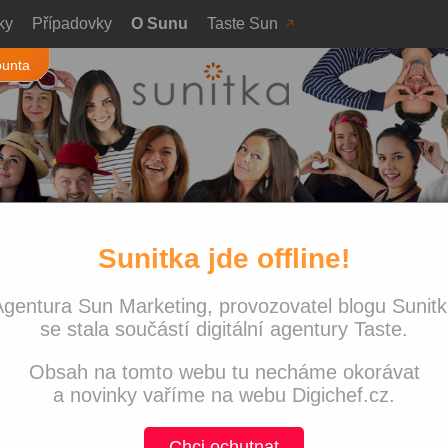
ky
Případovky
O Sunu
Taste Sun
ounta
Sunitka jde offline!
u
» Profil uživatele
Nejnově
gentura Sun Marketing, provozovatel blogu Sunit
Sunitka j
nekonči!
se stala součástí digitální agentury Taste.
rketing.cz
Co jsme 
Obsah na tomto webu tu necháme okorávat
Navštívi
with love
a novinky vaříme na webu Digichef.cz.
Víkend p
PPC svě
Chci ochutnat
jímavějšího z PPC světa