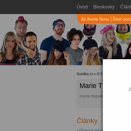
Úvod
Bleskovky
Člán
Ze života Sunu
Život acc
Sunitka.cz
»
O Sunu
»
Autoři web
Marie Tlapáková
A
marie.tlapakova (at) sunma
Články
Víkend plný toho nejza