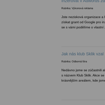
Inzerovat v Adwords zd
Rubrika: Výkonová reklama
Jste nezisková organizace a
získat grant od Google pro i
se s vámi podělíme o vlastní 
Jak nás klub Sklik vzal
Rubrika: Odborná fóra
Nedávno jsme se zúčastnili 
s názvem Klub Sklik. Akce se
krásnějším areálem, kde jsme 