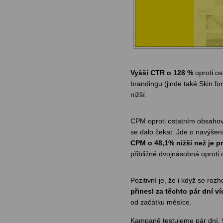
Vyšší CTR o 128 %
oproti os
brandingu (jinde také Skin 
nižší.
CPM oproti ostatním obsaho
se dalo čekat. Jde o navýšen
CPM o 48,1% nižší než je 
přibližně dvojnásobná oproti
Pozitivní je, že i když se r
přinesl za těchto pár dní v
od začátku měsíce.
Kampaně testujeme pár dní.