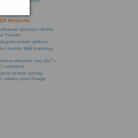
ními jsme vyzkoušeli
paně v Skliku
jší bleskovky
ahrazuje vyloučení citlivého
na Youtube
učujeme mobilní aplikace
sla z nového Sklik brandingu
y
omové ukazatele roku 2017 v
E-commerce
erze stránek začínají
t i odkazy mimo Google