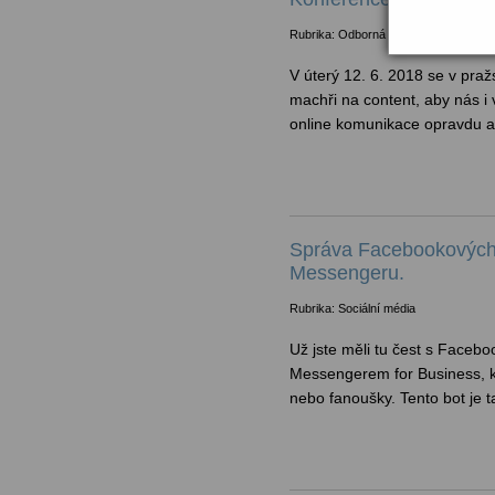
Rubrika: Odborná fóra
V úterý 12. 6. 2018 se v pra
machři na content, aby nás i 
online komunikace opravdu a
Správa Facebookových s
Messengeru.
Rubrika: Sociální média
Už jste měli tu čest s Faceb
Messengerem for Business, k
nebo fanoušky. Tento bot je t