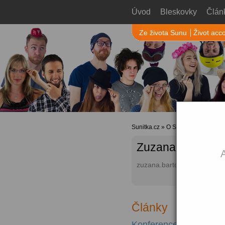
Úvod
Bleskovky
Člán
Ze života Sunu
Život acc
Sunitka.cz
»
O Sunu
»
Autoři web
Zuzana Bártová
A
zuzana.bartova (at) sunmar
Články
Konference Content Fir