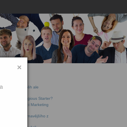
×
jší články
ka
de offline – příběh ale
chytili na Contagious Starter?
li jsme konferenci Marketing
lný toho nejzajímavějšího z
ta