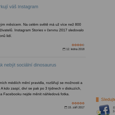
rkují váš Instagram
dým měsícem. Na celém světě má už více než 800
živatelů. Instagram Stories v červnu 2017 sledovalo
nů lidí.
12. ledna 2018
k nebýt sociální dinosaurus
lních médiích mění pravidla, rozšiřují se možnosti a
. A kdo zaspí, diví se pak po 3 týdnech v diskuzích,
 na Facebooku nejde měnit náhledová fotka.
Sledujt
15. září 2017