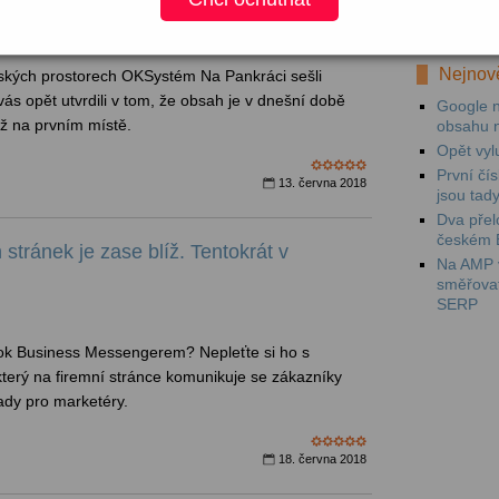
Mezi prv
videokam
Nejnově
žských prostorech OKSystém Na Pankráci sešli
vás opět utvrdili v tom, že obsah je v dnešní době
Google n
ž na prvním místě.
obsahu 
Opět vyl
První čí
13. června 2018
jsou tad
Dva přel
českém 
tránek je zase blíž. Tentokrát v
Na AMP v
směřova
SERP
ook Business Messengerem? Nepleťte si ho s
terý na firemní stránce komunikuje se zákazníky
ady pro marketéry.
18. června 2018