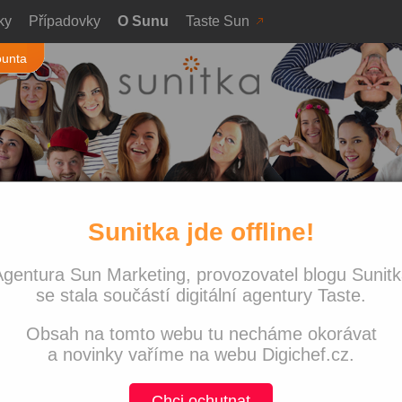
ky
Případovky
O Sunu
Taste Sun
ounta
Sunitka jde offline!
u
» Profil uživatele
Nejnově
gentura Sun Marketing, provozovatel blogu Sunit
Sunitka j
nekonči!
se stala součástí digitální agentury Taste.
keting.cz
Co jsme 
Obsah na tomto webu tu necháme okorávat
Navštívi
with love
a novinky vaříme na webu Digichef.cz.
Víkend p
PPC svě
Chci ochutnat
st: obsah až na prvním místě