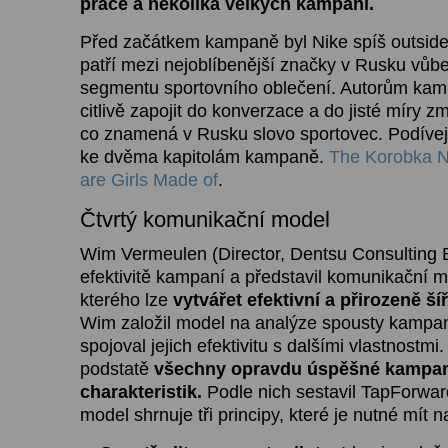
práce a několika velkých kampaní.
Před začátkem kampaně byl Nike spíš outsider
patří mezi nejoblíbenější značky v Rusku vůbe
segmentu sportovního oblečení. Autorům kam
citlivě zapojit do konverzace a do jisté míry z
co znamená v Rusku slovo sportovec. Podívej
ke dvěma kapitolám kampaně.
The Korobka N
are Girls Made of
.
Čtvrtý komunikační model
Wim Vermeulen (Director, Dentsu Consulting B
efektivitě kampaní a představil komunikační m
kterého lze
vytvářet efektivní a přirozeně š
Wim založil model na analýze spousty kampan
spojoval jejich efektivitu s dalšími vlastnostmi. Z
podstatě
všechny opravdu úspěšné kampaně
charakteristik.
Podle nich sestavil TapForwar
model shrnuje tři principy, které je nutné mít n