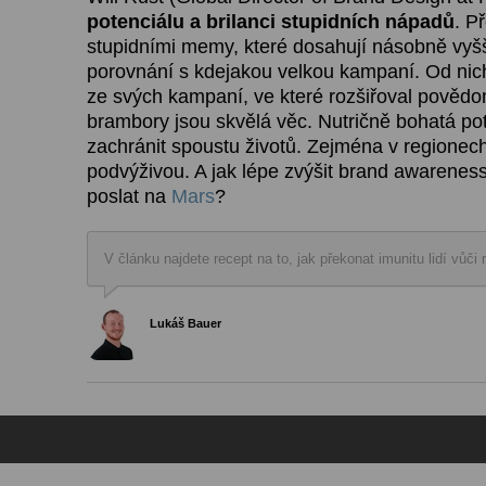
potenciálu a brilanci stupidních nápadů
. P
stupidními memy, které dosahují násobně vyš
porovnání s kdejakou velkou kampaní. Od nich
ze svých kampaní, ve které rozšiřoval povědo
brambory jsou skvělá věc. Nutričně bohatá po
zachránit spoustu životů. Zejména v regionech,
podvýživou. A jak lépe zvýšit brand awarenes
poslat na
Mars
?
V článku najdete recept na to, jak překonat imunitu lidí vůči
Lukáš Bauer