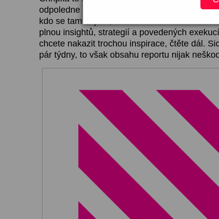
odpoledne pro marketéry, plannery a marketin
kdo se tam objevil, dostal slušnou dávku kreat
plnou insightů, strategií a povedených exekuc
chcete nakazit trochou inspirace, čtěte dál. S
pár týdny, to však obsahu reportu nijak neškod