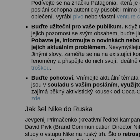
Podívejte se na značku Patagonia, která je
poslání schopna autenticky působit i mimo
oblečení. Vyrábí
pivo
nebo vlastní
venture c
Buďte užiteční pro vaše publikum.
Když u
jejich pozornost se svým obsahem, buďte j
Pobavte je, informujte o novinkách nebo
jejich aktuálním problémem.
Nevymýšlejt
Jinými slovy, zaměřte se na na existující k
fenomény a přispějte do nich svojí, ideáln
troškou
.
Buďte pohotoví.
Vnímejte aktuální témata 
jsou v
souladu s vaším posláním, využijte
zajímá pěkný aktivistický kousek od Coca-C
zde
.
Jak šel Nike do Ruska
Jevgenij Primačenko (kreativní ředitel kampan
David Pivk (Brand Communication Director Nik
study o vstupu Nike na ruský trh. Šlo o
retros