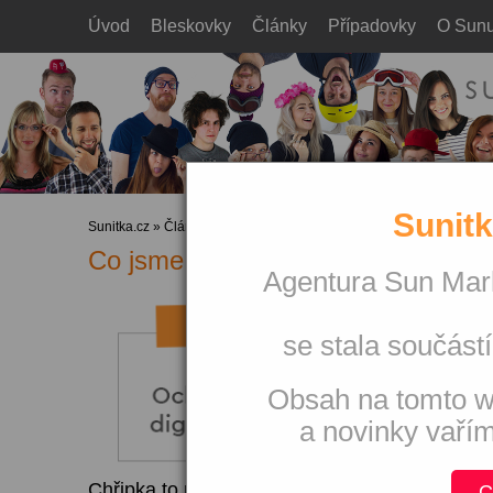
Úvod
Bleskovky
Články
Případovky
O Sun
Sunitk
Sunitka.cz
»
Články
»
Kreativita
Co jsme chytili na Contagious Star
Agentura Sun Mark
se stala součástí
Obsah na tomto w
a novinky vaří
Chřipka to naštěstí nebyla. Contagious uspořád
C