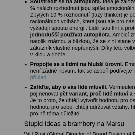
Soustředit se na autopilota.
Idea je založ
% našich rozhodnutí jsou spíše emocionální 
Zbylých 10 % rozhodnutí (lazy thinker) je 
racionálních volbách, která jsou ale pro nás
vyžadují spoutu energii. Lidé jsou líní a prot
jednodušší používat autopilota
. Ambicí z
natolik známou a blízkou, že se z ní stane v
zákazník vlastně nepřemýšlí. Díky této volb
v klidu a dobře.
Propojte se s lidmi na hlubší úrovni.
Emoc
není žádné novum, tak se aspoň podívejte
příklad
.
Zařiďte, aby o vás lidé mluvili.
Vermeulen 
pojmenoval
pět variant, proč lidé mluví a
Je to proto, že chtějí vytvořit hodnotu pro ost
hodnotu pro sebe; chtějí udržovat vztahy; hl
pro ně téma důležité.
Stupid Ideas a brambory na Marsu
Will Rust (Global Director of Brand Design at 