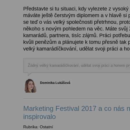
Představte si tu situaci, kdy vylezete z vysoký
máváte ještě čerstvým diplomem a v hlavě si p
se teď o vás velký společnosti přetrhnou, prot
někoho s novým pohledem na věc. Máte svůj ž
kamarádů, partnera, tisíc zájmů. Práci potřebu
kvůli penězům a plánujete k tomu přesně tak 
velký kamarádíčkování, udělat svoji práci a h
Žádný velký kamarádíčkování, udělat svoji práci a honem p
Dominika Lukášová
Marketing Festival 2017 a co nás n
inspirovalo
Rubrika: Ostatní