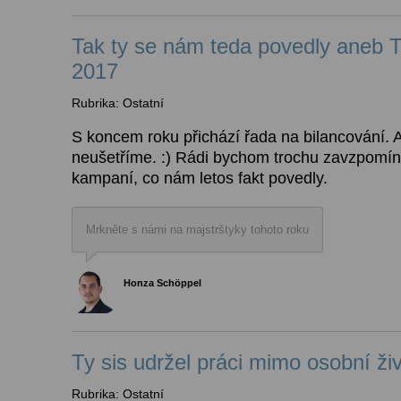
Tak ty se nám teda povedly aneb
2017
Rubrika: Ostatní
S koncem roku přichází řada na bilancování. 
neušetříme. :) Rádi bychom trochu zavzpomína
kampaní, co nám letos fakt povedly.
Mrkněte s námi na majstrštyky tohoto roku
Honza Schöppel
Ty sis udržel práci mimo osobní ži
Rubrika: Ostatní