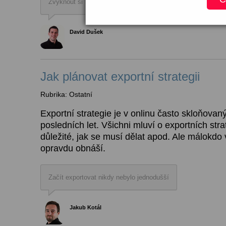
Zvyknout si na všechno nové za měsíc? Jde to!
David Dušek
Jak plánovat exportní strategii
Rubrika: Ostatní
Exportní strategie je v onlinu často skloňov
posledních let. Všichni mluví o exportních strat
důležité, jak se musí dělat apod. Ale málokdo v
opravdu obnáší.
Začít exportovat nikdy nebylo jednodušší
Jakub Kotál