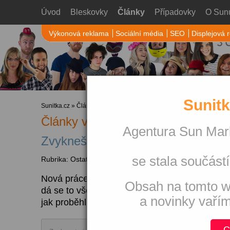
Úvod
Bleskovky
Články
Případovky
O Sun
Výkonová reklama
Sociální média
SEO
Displejová 
Sunitk
Sunitka.cz
»
Články
» Ostatní
Články v rubrice Ostatní
Agentura Sun Mark
Zvykneš si na novou práci za měs
se stala součástí
Rubrika: Ostatní
Nová práce, nový kolektiv, nové zvyky, noví kli
Obsah na tomto w
dá se to všechno zvládnout a zvyknout si za m
a novinky vaří
jak proběhl můj první měsíc coby nováčka v S
C