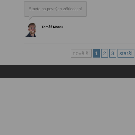
Stavte na pevných základech!
Tomáš Mocek
novější
1
2
3
starší