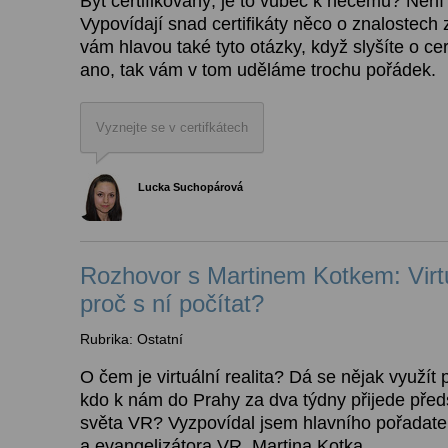
Být certifikovaný, je to vůbec k něčemu? Není 
Vypovídají snad certifikáty něco o znalostech
vám hlavou také tyto otázky, když slyšíte o ce
ano, tak vám v tom uděláme trochu pořádek.
Vyznejte se v certifkátech
Lucka Suchopárová
Rozhovor s Martinem Kotkem: Virtuá
proč s ní počítat?
Rubrika: Ostatní
O čem je virtuální realita? Dá se nějak využít
kdo k nám do Prahy za dva týdny přijede předs
světa VR? Vyzpovídal jsem hlavního pořadat
a evangelizátora VR, Martina Kotka.