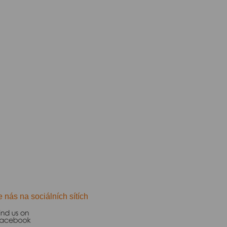
e nás na sociálních sítích