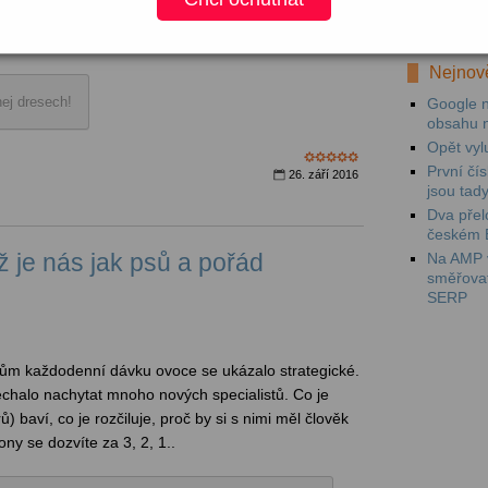
Mezi prv
ří jako součást Evropského týdne sportu, který se
videokam
Nejnově
ej dresech!
Google n
obsahu 
Opět vyl
První čí
26. září 2016
jsou tad
Dva přel
českém 
ž je nás jak psů a pořád
Na AMP v
směřova
SERP
m každodenní dávku ovoce se ukázalo strategické.
chalo nachytat mnoho nových specialistů. Co je
) baví, co je rozčiluje, proč by si s nimi měl člověk
ony se dozvíte za 3, 2, 1..