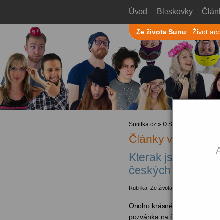
Úvod
Bleskovky
Člán
Ze života Sunu
Život ac
Sunitka.cz
»
O Sunu
» Ze života 
Články v rubrice 
A
Kterak jsme si na
českých sportovn
Rubrika: Ze života Sunu
Onoho krásného letního dne p
pozvánka na české sportovní