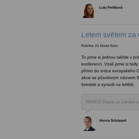
Lulu Perlíková
Letem světem za 
Rubrika: Ze života Sunu
To jsme si jednou takhle v pr
konferenci. Vzali jsme si tedy 
přímo do srdce evropského Go
akce se působivým názvem Bra
švestek a vyrazili na letiště.
NAKED! Report ze zákulisí n
Honza Schöppel