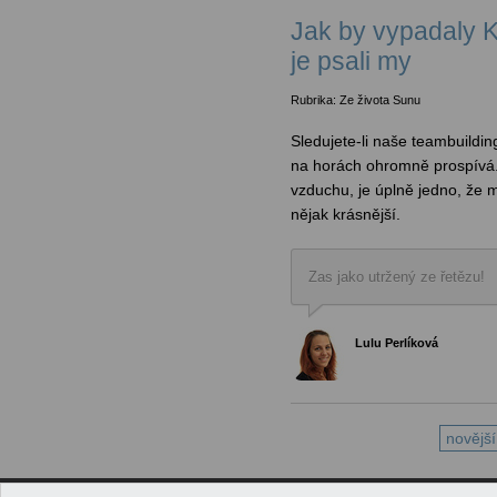
Jak by vypadaly 
je psali my
Rubrika: Ze života Sunu
Sledujete-li naše teambuilding
na horách ohromně prospívá.
vzduchu, je úplně jedno, že 
nějak krásnější.
Zas jako utržený ze řetězu!
Lulu Perlíková
novější