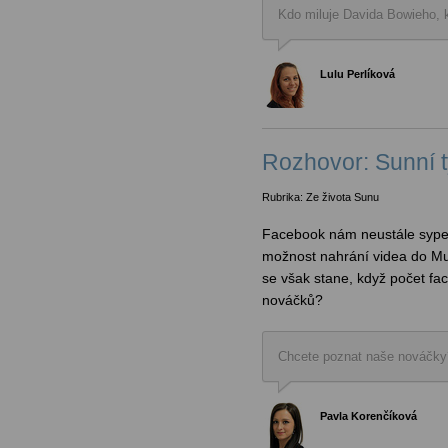
Kdo miluje Davida Bowieho, 
Lulu Perlíková
Rozhovor: Sunní t
Rubrika: Ze života Sunu
Facebook nám neustále sype 
možnost nahrání videa do Mul
se však stane, když počet fa
nováčků?
Chcete poznat naše nováčky
Pavla Korenčíková