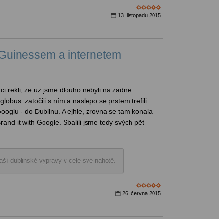
13. listopadu 2015
Guinessem a internetem
áci řekli, že už jsme dlouho nebyli na žádné
globus, zatočili s ním a naslepo se prstem trefili
oglu - do Dublinu. A ejhle, zrovna se tam konala
nd it with Google. Sbalili jsme tedy svých pět
aší dublinské výpravy v celé své nahotě.
26. června 2015