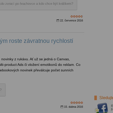
kdo zvrací po hrachovce a kdo chce být králíkem?
22. července 2016
ým roste závratnou rychlostí
novinky z rukávu. Ať už se jedná o Canvas,
ti-product Ads či vložení emotikonů do reklam. Co
cebookových novinek převálcuje počet sunních
?
Sledujt
15. dubna 2016