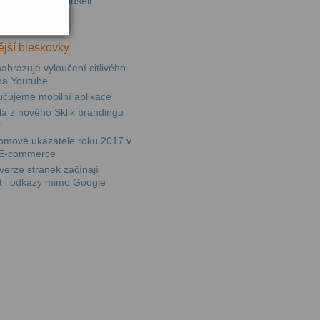
ními jsme vyzkoušeli
paně v Skliku
jší bleskovky
ahrazuje vyloučení citlivého
na Youtube
učujeme mobilní aplikace
sla z nového Sklik brandingu
y
omové ukazatele roku 2017 v
E-commerce
erze stránek začínají
t i odkazy mimo Google