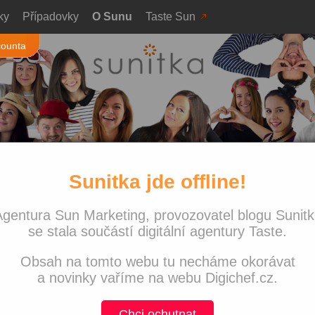
ky
Případovky
O Sunu
Taste Sun
counta
Sunitka jde offline!
Sunu
Ze života Sunu
Nejnově
gentura Sun Marketing, provozovatel blogu Sunit
Sunitka j
mazali na chleba soupeře na
nekonči!
se stala součástí digitální agentury Taste.
ích hrách 2016
Co jsme 
Obsah na tomto webu tu necháme okorávat
Navštívi
with love
a novinky vaříme na webu Digichef.cz.
Víkend p
řišla díky multisport kartám naší generální Sandře
PPC svě
 hry s výčtem několika sportů, kterých se můžeme
Chci ochutnat