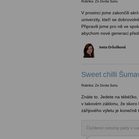
Rubrika: Ze života Sunu
V prosinci jsme zakončili sé
univerzity, kteří se dobrovol
Připravili jsme pro ně ve spol
abychom nové generaci předa
Iveta Oršulíková
Sweet chilli Šuma
Rubrika: Ze života Sunu
Znáte to. Jedete na tébéčko,
v takovém záklonu, že skoro l
zářijového výletu je konečně 
Čtyřdenní nonstop párty v su