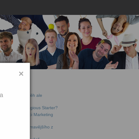
×
jší články
ka
de offline – příběh ale
chytili na Contagious Starter?
li jsme konferenci Marketing
lný toho nejzajímavějšího z
ta