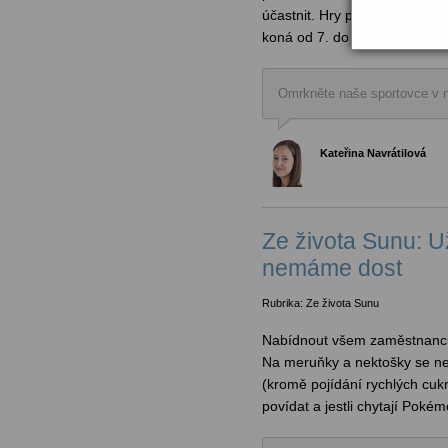
účastnit. Hry probíhaly 9. zá
koná od 7. do 30. září.
Omrkněte naše sportovce v n
Kateřina Navrátilová
Ze života Sunu: U
nemáme dost
Rubrika: Ze života Sunu
Nabídnout všem zaměstnanců
Na meruňky a nektošky se ne
(kromě pojídání rychlých cukrů
povídat a jestli chytají Pokém