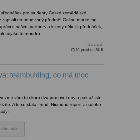
rii přednášek pro studenty České zemědělské
ně zapsali na nepovinný předmět Online marketing.
upráci s našimi partnery a klienty několik přednášek,
li nějaké to moudro.
10. prosince 2015
va: teambulding, co má moc
 vezme vám to skoro dva pracovní dny a pak už jste
ežíte. A to se stalo i mně. Nicméně report z našeho
tady!
nním stylu!