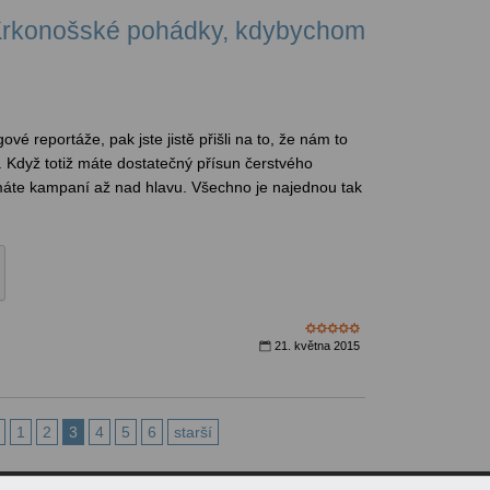
Krkonošské pohádky, kdybychom
ové reportáže, pak jste jistě přišli na to, že nám to
 Když totiž máte dostatečný přísun čerstvého
máte kampaní až nad hlavu. Všechno je najednou tak
21. května 2015
1
2
3
4
5
6
starší