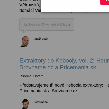
Větrovská, Honza Tichý, André Heller, Ondra
domácí Verča Brindzová - podium je vaše..
Ta Sparta u Věrky není překlep :(
Lukáš Jirát
Extraktory do Kebooly, vol. 2: Heu
Srovname.cz a Pricemania.sk
Rubrika: Ostatní
Představujeme tři nové Keboola extraktory: H
Pricemania.sk a Srovname.cz.
Petr Daňhel