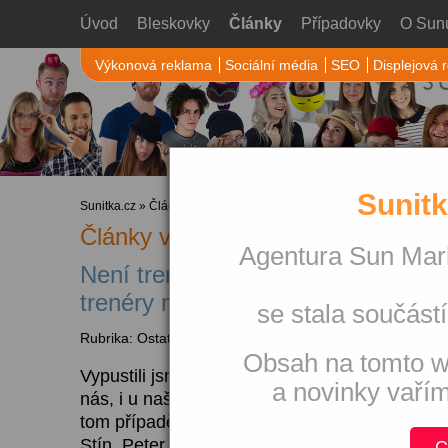
Úvod
Bleskovky
Články
Případovky
O Sun
Výkonová reklama
Sociální média
SEO
Displejová 
Sunitk
Sunitka.cz
»
Články
» Ostatní
Články v rubrice Ostatní
Agentura Sun Mark
Není trenér jako trenér ej kej ej ro
trenéry nejen o trenérství
se stala součástí
Rubrika: Ostatní
Obsah na tomto w
Vypustili jsme pár dotazů k certifikovaným tr
a novinky vaří
nás, i u našich východných susedov. Nic zál
tom případě by určitě nikdo na nic neodpovědě
Stín, Peter Jakuš, Věrka Koukalová, Karel Pař
C