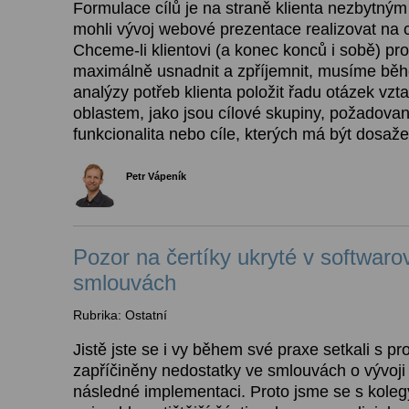
Formulace cílů je na straně klienta nezbytn
mohli vývoj webové prezentace realizovat na c
Chceme-li klientovi (a konec konců i sobě) pr
maximálně usnadnit a zpříjemnit, musíme bě
analýzy potřeb klienta položit řadu otázek vzta
oblastem, jako jsou cílové skupiny, požadova
funkcionalita nebo cíle, kterých má být dosaž
Petr Vápeník
Pozor na čertíky ukryté v softwaro
smlouvách
Rubrika: Ostatní
Jistě jste se i vy během své praxe setkali s pr
zapříčiněny nedostatky ve smlouvách o vývoji
následné implementaci. Proto jsme se s koleg