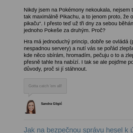
Nikdy jsem na Pokémony nekoukala, nejsem 
tak maximálně Pikachu, a to jenom proto, že
pikaču“. I přesto teď už tři dny za sebou běh
jednoho Pokeše za druhým. Proč?
Hra má jednoduchý princip, dobře se ovládá 
nespadnou servery) a nutí vás se pořád zlepš
kde něco sbírám, hromadím, pečuju o to a zlep
přesně tahle hra nabízí. I tak se ale pojďme p
důvody, proč si jí stáhnout.
Gotta catch 'em all!
Sandra Gligić
Jak na bezpečnou správu hesel k ú