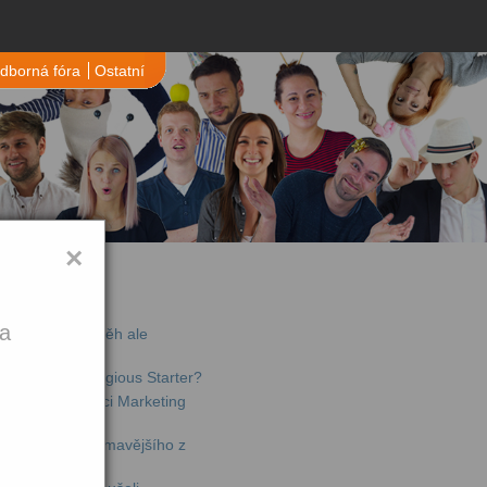
dborná fóra
Ostatní
×
jší články
ka
de offline – příběh ale
chytili na Contagious Starter?
li jsme konferenci Marketing
lný toho nejzajímavějšího z
ta