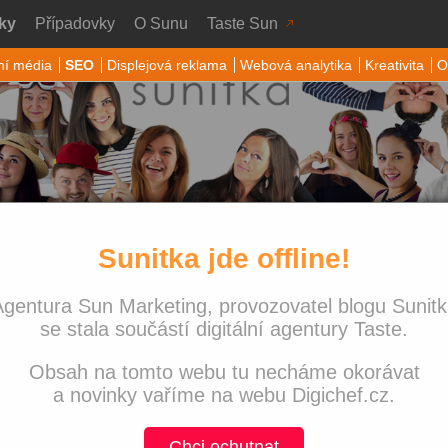
ky
Případovky
O Sunu
Taste Sun
ní média
SEO
Displejová reklama
Webová analytika
Kreativita
O
Sunitka jde offline!
 SEO
Nejnově
gentura Sun Marketing, provozovatel blogu Sunit
Sunitka j
ta + JSON-LD = VSL
nekonči!
se stala součástí digitální agentury Taste.
Co jsme 
Obsah na tomto webu tu necháme okorávat
Navštívi
with love
a novinky vaříme na webu Digichef.cz.
edních pár let jedním z hlavních témat technického
Víkend p
dit bez zasahování do zdrojového kódu přes Google
PPC svě
Chci ochutnat