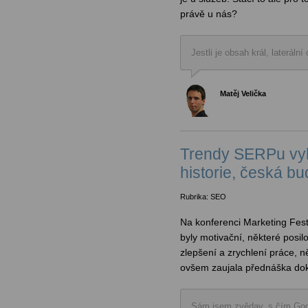
právě u nás?
Jestli je obsah král, lateráln
Matěj Velička
Trendy SERPu vyh
historie, česká b
Rubrika: SEO
Na konferenci Marketing Fes
byly motivační, některé posilo
zlepšení a zrychlení práce, 
ovšem zaujala přednáška dok
Sám jsem zvědav, s čím Goog