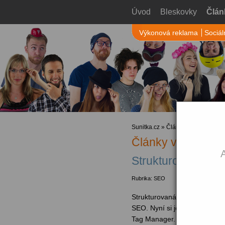
Úvod
Bleskovky
Člán
Výkonová reklama
Sociál
Sunitka.cz
»
Články
» SEO
Články v rubrice
A
Strukturovaná da
Rubrika: SEO
Strukturovaná data jsou posl
SEO. Nyní si je můžete nasa
Tag Manager. Jak na to?