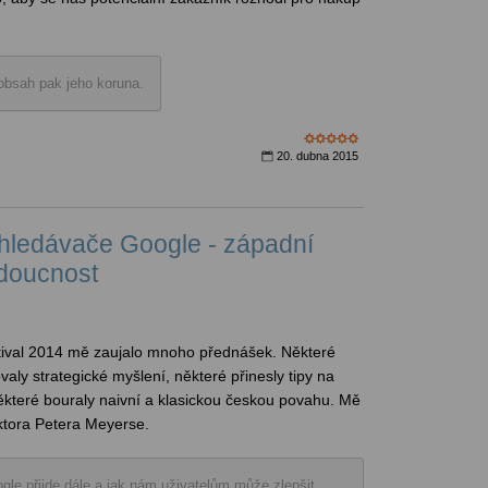
í obsah pak jeho koruna.
20. dubna 2015
ledávače Google - západní
udoucnost
tival 2014 mě zaujalo mnoho přednášek. Některé
valy strategické myšlení, některé přinesly tipy na
některé bouraly naivní a klasickou českou povahu. Mě
tora Petera Meyerse.
le přijde dále a jak nám uživatelům může zlepšit