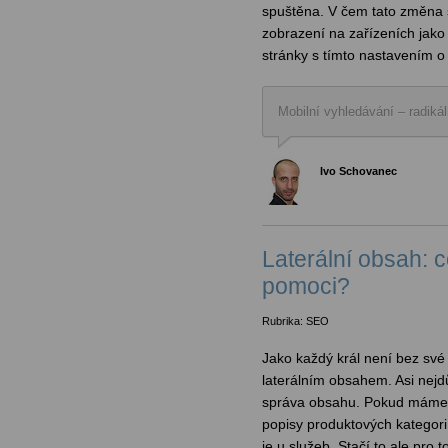
spuštěna. V čem tato změna 
zobrazení na zařízeních jako 
stránky s tímto nastavením o
Mobilní vyhledávání – radik
Ivo Schovanec
Laterální obsah: 
pomoci?
Rubrika: SEO
Jako každý král není bez své
laterálním obsahem. Asi nejd
správa obsahu. Pokud máme 
popisy produktových kategori
je u služeb. Stačí to ale pro