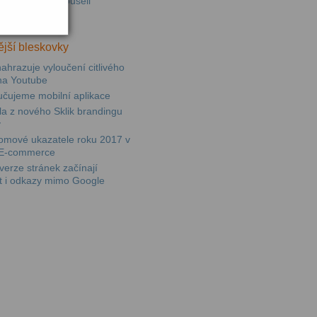
ními jsme vyzkoušeli
paně v Skliku
jší bleskovky
ahrazuje vyloučení citlivého
na Youtube
učujeme mobilní aplikace
sla z nového Sklik brandingu
y
omové ukazatele roku 2017 v
E-commerce
erze stránek začínají
t i odkazy mimo Google