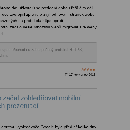
hrana dat uživatelů se poslední dobou řeší čím dál
 roce zveřejnil zprávu o zvýhodňování stránek webu
sazených na protokolu https oproti
ttp, začalo velké množství webů migrovat své weby
l.
ánujete přechod na zabezpečený protokol HTTPS,
dnin.
17. července 2015
 začal zohledňovat mobilní
ch prezentací
goritmu vyhledávače Google byla před několika dny