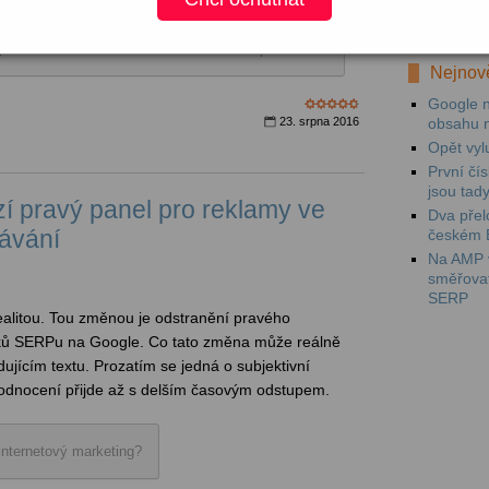
Mezi prv
videokam
áři. Strukturovaná data si nasadíte sami přes GTM.
Nejnově
Google n
23. srpna 2016
obsahu 
Opět vyl
První čí
jsou tad
zí pravý panel pro reklamy ve
Dva přel
dávání
českém 
Na AMP v
směřova
SERP
alitou. Tou změnou je odstranění pravého
dků SERPu na Google. Co tato změna může reálně
ujícím textu. Prozatím se jedná o subjektivní
yhodnocení přijde až s delším časovým odstupem.
internetový marketing?