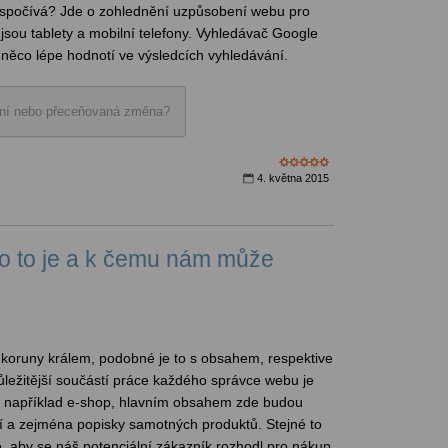
spočívá? Jde o zohlednění uzpůsobení webu pro
jsou tablety a mobilní telefony. Vyhledávač Google
 něco lépe hodnotí ve výsledcích vyhledávání.
ální nebo přeceňovaná změna?
4. května 2015
co to je a k čemu nám může
 koruny králem, podobné je to s obsahem, respektive
ůležitější součástí práce každého správce webu je
například e-shop, hlavním obsahem zde budou
í a zejména popisky samotných produktů. Stejné to
 to, aby se náš potenciální zákazník rozhodl pro nákup