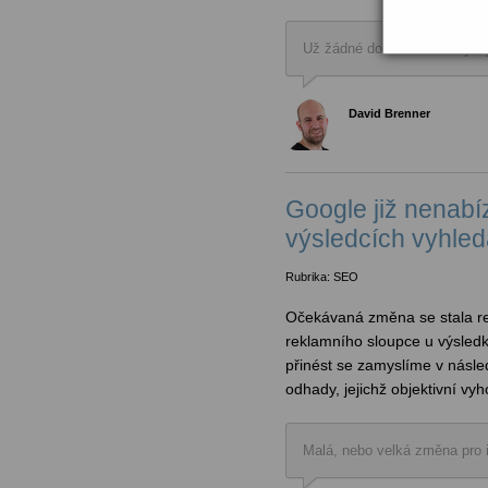
Už žádné dohadování s vývoj
David Brenner
Google již nenabí
výsledcích vyhle
Rubrika: SEO
Očekávaná změna se stala re
reklamního sloupce u výsle
přinést se zamyslíme v násled
odhady, jejichž objektivní v
Malá, nebo velká změna pro 