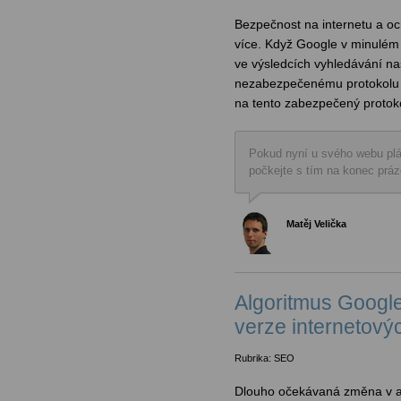
Bezpečnost na internetu a oc
více. Když Google v minulém
ve výsledcích vyhledávání na
nezabezpečenému protokolu h
na tento zabezpečený protoko
Pokud nyní u svého webu pl
počkejte s tím na konec práz
Matěj Velička
Algoritmus Google
verze internetový
Rubrika: SEO
Dlouho očekávaná změna v al