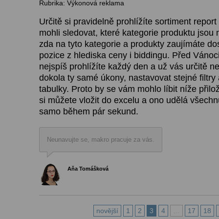
Rubrika: Výkonová reklama
Určitě si pravidelně prohlížíte sortiment repor
mohli sledovat, které kategorie produktu jsou 
zda na tyto kategorie a produkty zaujímáte d
pozice z hlediska ceny i biddingu. Před Vánoci
nejspíš prohlížíte každý den a už vás určitě n
dokola ty samé úkony, nastavovat stejné filtry
tabulky. Proto by se vám mohlo líbit níže přil
si můžete vložit do excelu a ono udělá všechnu
samo během pár sekund.
Neunavujte se, makro pracuje za vás.
Aňa Tomášková
novější
1
2
3
4
…
17
18