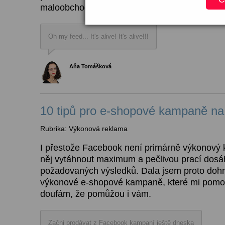
maloobchodního zboží? Pak by vás tento člán
Oh my feed... It's alive! It's alive!!!
Aňa Tomášková
10 tipů pro e-shopové kampaně n
Rubrika: Výkonová reklama
I přestože Facebook není primárně výkonový 
něj vytáhnout maximum a pečlivou prací dosá
požadovaných výsledků. Dala jsem proto dohr
výkonové e-shopové kampaně, které mi pomohly
doufám, že pomůžou i vám.
Začni prodávat z Facebook kampaní ještě dneska