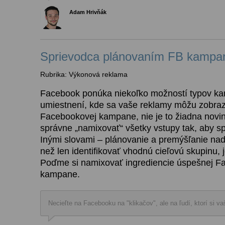
Adam Hrivňák
Sprievodca plánovaním FB kampa
Rubrika: Výkonová reklama
Facebook ponúka niekoľko možností typov kam
umiestnení, kde sa vaše reklamy môžu zobraz
Facebookovej kampane, nie je to žiadna novink
správne „namixovať“ všetky vstupy tak, aby spĺ
Inými slovami – plánovanie a premýšľanie na
než len identifikovať vhodnú cieľovú skupinu, 
Poďme si namixovať ingrediencie úspešnej F
kampane.
Necieľte na Facebooku na "klikačov", ale na ľudí, ktorí si 